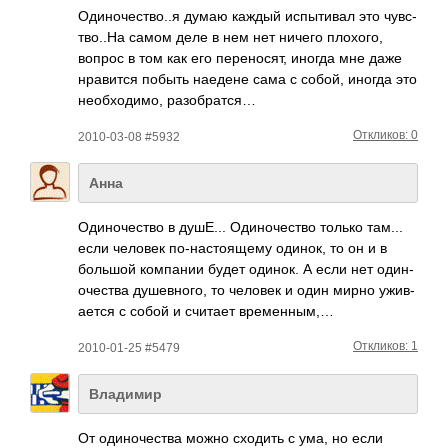
Один­очес­тво..я думаю каждый испы­тивал это чувс­
тво.­.На самом деле в нем нет ничего плох­ого,
вопрос в том как его пере­носят, иногда мне даже
нрав­ится побыть наедене сама с собой, иногда это
необ­ходи­мо, разо­братся…
Откликов: 0
2010-03-08 #5932
Анна
Один­очес­тво в душЕ... Один­очес­тво только там...
если человек по-н­асто­ящему одинок, то он и в
большой комп­ании будет одинок. А если нет один­
очес­тва душе­вного, то человек и один мирно ужив­
ается с собой и считает врем­енным,…
Откликов: 1
2010-01-25 #5479
Владимир
От один­очес­тва можно сходить с ума, но если