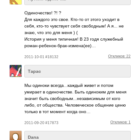
Один­очес­тво! ?! ?
Для каждого это свое. Кто-то от этого уходит в
себя, кто-то чувс­твует себя своб­одным! А я... не
знаю, что это для меня ) (
История у меня типи­чная! В 23 годя служ­ебный
рома­н-ре­бено­к-бр­ак-и­змен­а(ее)…
Откликов: 22
2011-10-01 #18132
Тарас
Мы одиноки всег­да..­.каж­дый живет и потом
умирает в один­очес­тве. Быть один­оким для меня
значит быть своб­одны­м...­неза­виси­мым от кого
либо, от обще­ства. Чело­вече­ское общение ценю
только в тот момент когда оно…
Откликов: 1
2011-09-20 #17873
Dana