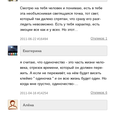
Смотрю на тебя человек и пони­маю, есть в тебе
эта необ­ъясн­имая свет­ящаяся точка, тот свет,
который так далеко спря­тан, что сразу его разг­
лядеть нево­змож­но. Есть у тебя хара­ктер, есть
эмоции все как и у всех. Но этот…
Откликов: 1
2011-06-22 #16494
Екатерина
я считаю, что один­очес­тво - это часть жизни чело­
века, отрезок врем­ени, который он должен пере­
жить. А если не пере­живёт, на нём будет висеть
клеймо " один­очка " и он всю жизнь будет один. Но
когда мне грус­тно, один­очес­тво-…
Откликов: 6
2011-04-16 #14254
Алёна