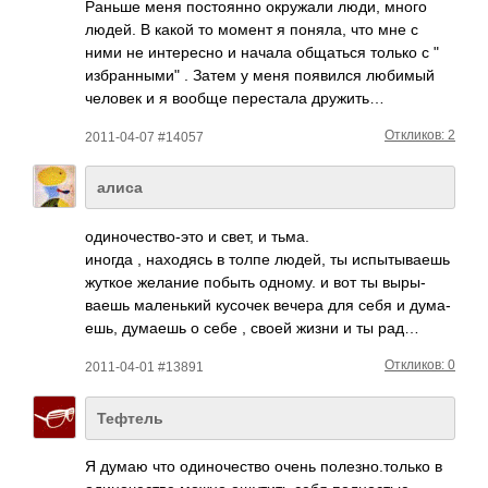
Раньше меня пост­оянно окру­жали люди, много
людей. В какой то момент я поняла, что мне с
ними не инте­ресно и начала обща­ться только с "
избранными" . Затем у меня появ­ился любимый
человек и я вообще пере­стала дружить…
Откликов: 2
2011-04-07 #14057
алиса
один­очес­тво-­это и свет, и тьма.
иногда , нахо­дясь в толпе людей, ты испы­тыва­ешь
жуткое желание побыть одному. и вот ты выры­
ваешь мале­нький кусочек вечера для себя и дума­
ешь, думаешь о себе , своей жизни и ты рад…
Откликов: 0
2011-04-01 #13891
Тефтель
Я думаю что один­очес­тво очень поле­зно.­только в