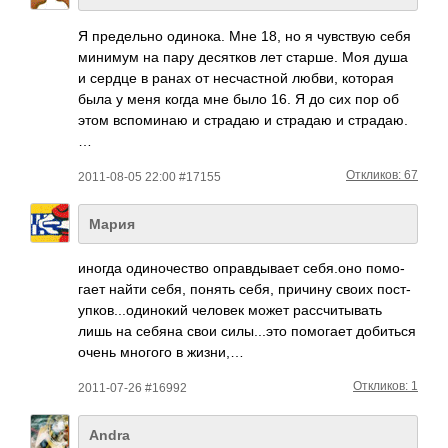
Я предельно одинока. Мне 18, но я чувствую себя
минимум на пару десятков лет старше. Моя душа
и сердце в ранах от несчастной любви, которая
была у меня когда мне было 16. Я до сих пор об
этом вспоминаю и страдаю и страдаю и страдаю.
…
Откликов: 67
2011-08-05 22:00 #17155
Мария
иногда один­очес­тво опра­вдыв­ает себя­.оно помо­
гает найти себя, понять себя, причину своих пост­
упко­в...­один­окий человек может расс­читы­вать
лишь на себяна свои силы­...это помо­гает доби­ться
очень многого в жизни,…
Откликов: 1
2011-07-26 #16992
Andra