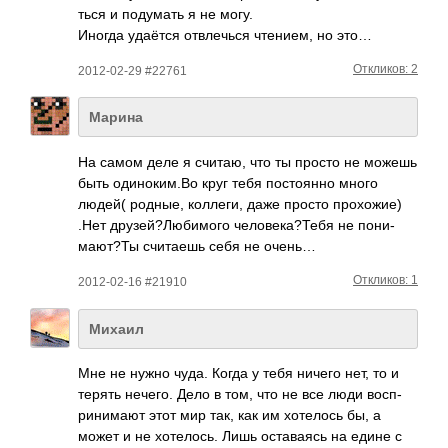
ться и поду­мать я не могу.
Иногда удаётся отвл­ечься чтен­ием, но это…
Откликов: 2
2012-02-29 #22761
Марина
На самом деле я считаю, что ты просто не можешь
быть один­оким­.Во круг тебя пост­оянно много
людей( родные, колл­еги, даже просто прох­ожие)
.Нет друз­ей?Л­юбим­ого чело­века­?Тебя не пони­
мают­?Ты счит­аешь себя не очень…
Откликов: 1
2012-02-16 #21910
Михаил
Мне не нужно чуда. Когда у тебя ничего нет, то и
терять нечего. Дело в том, что не все люди восп­
рини­мают этот мир так, как им хоте­лось бы, а
может и не хоте­лось. Лишь оста­ваясь на едине с