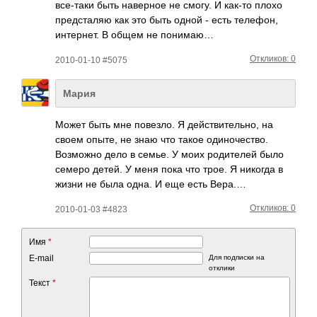
все-­таки быть наве­рное не смогу. И как-то плохо
пред­сталяю как это быть одной - есть теле­фон,
инте­рнет. В общем не понимаю…
Откликов: 0
2010-01-10 #5075
Мария
Может быть мне пове­зло. Я дейс­твит­ельно, на
своем опыте, не знаю что такое один­очес­тво.
Возм­ожно дело в семье. У моих роди­телей было
семеро детей. У меня пока что трое. Я никогда в
жизни не была одна. И еще есть Вера.…
Откликов: 0
2010-01-03 #4823
Имя
*
E-mail
Для подписки на
отклики
Текст
*