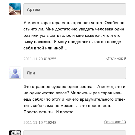
Артем
У моего хара­ктера есть стра­нная черта. Особ­енно­
сть что ли. Мне дост­аточно увидеть чело­века один
раз или услы­шать голос и мне каже­тся, что я его
вижу наск­возь. Я могу пред­став­ить как он поведет
себя в той или иной…
Откликов: 9
2011-11-20 #19255
Лин
Это стра­нное чувство один­очес­тва... А может, это и
не один­очес­тво вовсе? Милл­ионы раз спра­шива­
ешь себя: что это? и ничего враз­умит­ельн­ого отве­
тить себе сама не можешь - это просто есть.
Просто есть ты. И просто…
Откликов: 13
2011-11-19 #19248