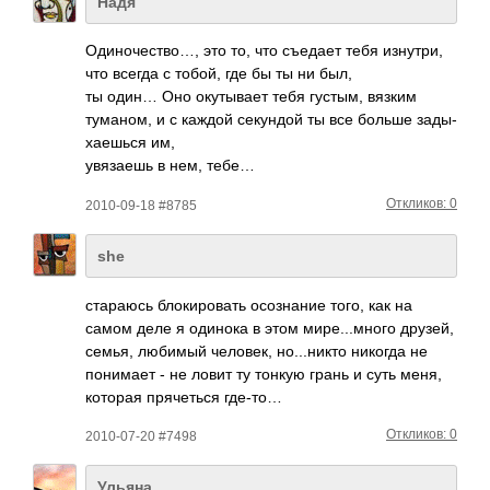
Надя
Один­очес­тво…, это то, что съедает тебя изну­три,
что всегда с тобой, где бы ты ни был,
ты один… Оно окут­ывает тебя густым, вязким
тума­ном, и с каждой секу­ндой ты все больше зады­
хаеш­ься им,
увяз­аешь в нем, тебе…
Откликов: 0
2010-09-18 #8785
she
стар­аюсь блок­иров­ать осоз­нание того, как на
самом деле я одинока в этом мире­...м­ного друзей,
семья, любимый чело­век, но..­.никто никогда не
пони­мает - не ловит ту тонкую грань и суть меня,
которая пряч­еться где-то…
Откликов: 0
2010-07-20 #7498
Ульяна