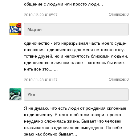
общение с людьми или просто люди…
Откликов: 0
2010-12-29 #10597
Мария
один­очес­тво - это нера­зрыв­ная часть моего суще­
ство­вания. один­очес­тво для меня не только отсу­
тствие друзей, но и непо­нято­сть близ­кими людьми,
один­очес­тво в личном план­е... хоте­лось бы изме­
нить все это... …
Откликов: 0
2010-11-28 #10127
Yko
Я не думаю, что есть люди от рожд­ения скло­нные
к один­очес­тву. У тех кто об этом говорит просто
неуд­ачно слож­илась жизнь. Бывает что человек
оказ­ывае­тся в один­очес­тве выну­ждено. По себе
знаю как больно бывает…