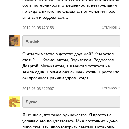
боль, поте­рянн­ость, отре­шенн­ость, нету желания
не видеть никого, не слыш­ать, нет желания прос­
ыпат­ься и радо­ваться…
Откликов: 1
2012-03-05 #23156
Aludek
О чем ты мечтал в детстве друг мой? Кем хотел
стать? ..... Косм­онав­том, Води­телем, Водо­лазом,
Дояр­кой, Музы­кант­ом, а я мечтал оста­ться на
земле один. Причем без лишней крови. Просто что
бы прос­нулся ранним утром, когда…
Откликов: 2
2012-03-03 #22967
Лукас
Я не знаю, что такое один­очес­тво. Я просто не
успеваю его почу­вств­овать. Мне пост­оянно нужно
либо слуш­ать, либо гово­рить самому. Оста­нови­