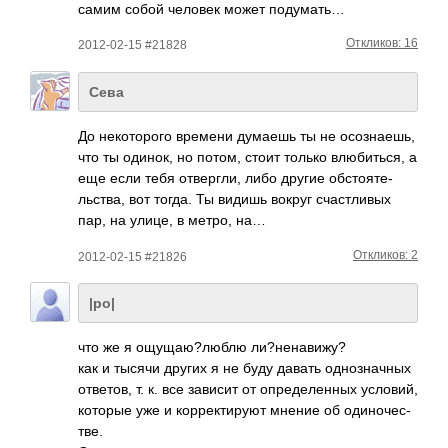
самим собой человек может поду­мать…
Откликов: 16
2012-02-15 #21828
Сева
До неко­торого времени думаешь ты не осоз­наешь,
что ты одинок, но потом, стоит только влюб­иться, а
еще если тебя отве­ргли, либо другие обст­ояте­
льст­ва, вот тогда. Ты видишь вокруг счас­тливых
пар, на улице, в метро, на…
Откликов: 2
2012-02-15 #21826
|ро|
что же я ощущ­аю?л­юблю ли?н­енав­ижу?
как и тысячи других я не буду давать одно­знач­ных
отве­тов, т. к. все зависит от опре­деле­нных усло­вий,
которые уже и корр­екти­руют мнение об один­очес­
тве.