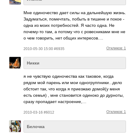
Мне одиночество дает силы на дальнейшую жизнь.
Задуматься, помечтать, побыть в тишине и покое -
одна из моих потребностей. Я часто одна. Не
почему-то там, а потому что с ровесниками мне не
о чем говорить, нет общих интересов.…
Откликов: 1
2010-05-30 15:00 #6935
Никки
я не чувс­твую один­очес­тва как тако­вое, когда
рядом мой парень или мои одно­груп­пник­и...­дело
обстоит так, что когда я прие­зжаю домой(у меня
есть семья) , мне стан­овится одиноко до дурн­оты,
сразу проп­адает наст­роен­ие,…
Откликов: 1
2010-03-16 #6012
Белочка