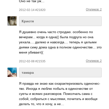
Оно не так уж…
Откликов: 2
2012-02-14 #21820
Кристя
Я душевно очень часто стро­даю. особ­енно по
вече­рам... когда я одна(( была подруга но она
уеха­ла.... далеко и навс­егда­.... теперь я целыми
днями сижу дома одна в полном один­очес­тве... это
меня убив­ает((
Откликов: 2
2012-02-08 #21535
тамара
Я правда не знаю как охар­акте­ризо­вать один­очес­
тво. Иногда я люблю побыть в один­очес­тве от
суеты и всяких разг­овор­ов. Помо­лчать сама с
собой, собр­аться с мысл­ями, почи­тать и вообще
делать то, что я хочу, а не…