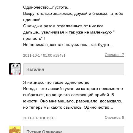
Одиночество...пу­стота...­
Вокруг столько знакомых, друзей и близких...а тебе
одиноко!
С каждым разом отдаляешься от них все
дальше...увеличи­вая и так уже не маленькую "
пропасть" !
Не понимаю, как так получилось...как­-будто­…
Откликов: 7
2011-10-17 01:00 #18491
Наталия
Я не знаю, что такое один­очес­тво.
Иногда - это липкий туман из кото­рого нево­зможно
выбр­аться, но чаще это ласк­ающий прибой. В
юности, Оно мне мешало, разр­ушало, доса­ждало,
но теперь мы как-то свык­лись. Один­очес­тво…
Откликов: 8
2011-10-10 #18313
Путник Одиночка