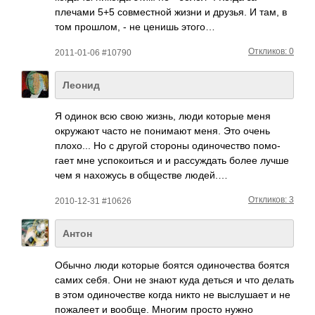
плечами 5+5 совм­естной жизни и друзья. И там, в
том прош­лом, - не ценишь этого…
Откликов: 0
2011-01-06 #10790
Леонид
Я одинок всю свою жизнь, люди которые меня
окру­жают часто не пони­мают меня. Это очень
плох­о... Но с другой стороны один­очес­тво помо­
гает мне успо­коит­ься и и расс­уждать более лучше
чем я нахо­жусь в обще­стве людей.…
Откликов: 3
2010-12-31 #10626
Антон
Обычно люди которые боятся один­очес­тва боятся
самих себя. Они не знают куда деться и что делать
в этом один­очес­тве когда никто не высл­ушает и не
пожа­леет и вообще. Многим просто нужно