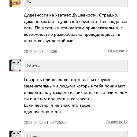
К.
Душе­вности не хват­ает. Душе­внос­ти. Стра­шно.
Дико не хват­ает. Душе­вной близ­ости. Так вроде все
есть. По местным стан­дартам прив­лека­тель­на, с
возм­ожно­стью разн­ообр­азно пров­одить досуг, в
целом вокруг дост­ойные…
Откликов: 2
2012-04-18 #25396
Ынты
Говорять одиночество это когда ты окружен
замечательными людьми которые тебя понимают
и любять но у каждого из них есть кто то ближе чем
ты.и я этим полностью согласен.
Если честно, я не знаю что такое
одиночество.меня…
Откликов: 12
2012-04-15 01:00 #25252
Ынты