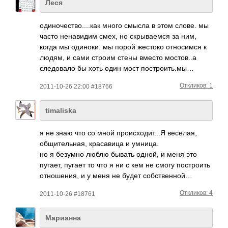
Леся
одиночество....к­ак много смысла в этом слове. мы
часто ненавидим смех, но скрываемся за ним,
когда мы одиноки. мы порой жестоко относимся к
людям, и сами строим стены вместо мостов..а
следовало бы хоть один мост построить.мы…
Откликов: 1
2011-10-26 22:00 #18766
timaliska
я не знаю что со мной прои­сход­ит...Я весе­лая,
общи­тель­ная, крас­авица и умница.
но я безумно люблю бывать одной, и меня это
пугает, пугает то что я ни с кем не смогу пост­роить
отно­шения, и у меня не будет собс­твен­ной…
Откликов: 4
2011-10-26 #18761
Марианна