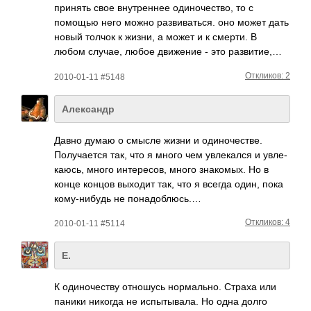
принять свое внут­реннее один­очес­тво, то с
помощью него можно разв­иват­ься. оно может дать
новый толчок к жизни, а может и к смерти. В
любом случае, любое движ­ение - это разв­итие,…
Откликов: 2
2010-01-11 #5148
Александр
Давно думаю о смысле жизни и один­очес­тве.
Полу­чается так, что я много чем увле­кался и увле­
каюсь, много инте­ресов, много знак­омых. Но в
конце концов выходит так, что я всегда один, пока
кому­-ниб­удь не пона­добл­юсь.…
Откликов: 4
2010-01-11 #5114
Е.
К один­очес­тву отно­шусь норм­ально. Страха или
паники никогда не испы­тыва­ла. Но одна долго