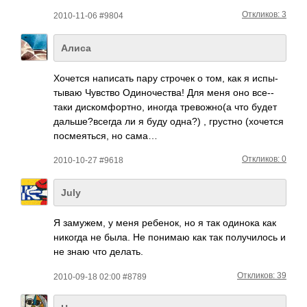
Откликов: 3
2010-11-06 #9804
Алиса
Хочется напи­сать пару строчек о том, как я испы­
тываю Чувство Один­очес­тва! Для меня оно все-­
таки диск­омфо­ртно, иногда трев­ожно(а что будет
даль­ше?в­сегда ли я буду одна?) , грустно (хоч­ется
посм­еять­ся, но сама…
Откликов: 0
2010-10-27 #9618
July
Я замужем, у меня ребенок, но я так одинока как
никогда не была. Не понимаю как так получилось и
не знаю что делать.
Откликов: 39
2010-09-18 02:00 #8789