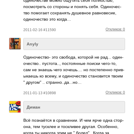
один­очес­тве можно ощутить себя полн­остью,
посм­отреть со стороны и понять себя. Один­очес­
тво помо­гает сохр­анять душе­вное равн­овес­ие,
один­очес­тво это когда…
Откликов: 0
2011-02-16 #11590
Anyly
Один­очес­тво- это своб­ода, которой не рад... один­
очес­тво.. пуст­ота.., пост­оянные поиски чего­-то,
сам не знаешь чего хоче­шь.... но пост­епенно прив­
ыкаешь ко всему, и один­очес­тво стан­овится твоим
" другом" .. стра­нно.­.да.­..но…
Откликов: 0
2011-01-13 #10898
Диман
Всё позн­аётся в срав­нении. И чем ярче одна стор­
она, тем тусклее и тоск­ливее другая. Особ­енно,
когда ты никогда этим не " болел" . Когда за