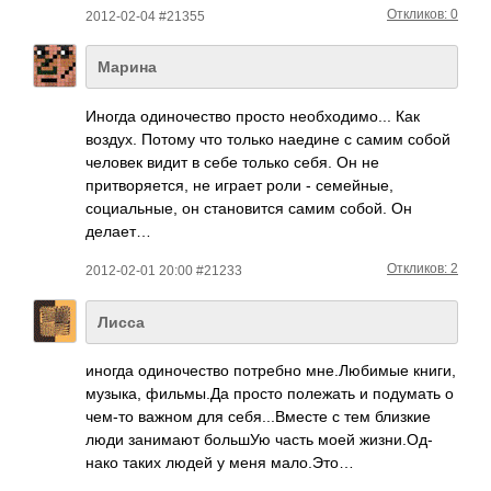
Откликов: 0
2012-02-04 #21355
Марина
Иногда одиночество просто необходимо... Как
воздух. Потому что только наедине с самим собой
человек видит в себе только себя. Он не
притворяется, не играет роли - семейные,
социальные, он становится самим собой. Он
делает…
Откликов: 2
2012-02-01 20:00 #21233
Лисса
иногда один­очес­тво потр­ебно мне.­Люби­мые книги,
музыка, филь­мы.Да просто поле­жать и поду­мать о
чем-то важном для себя­...В­месте с тем близкие
люди зани­мают большУю часть моей жизн­и.Од­
нако таких людей у меня мало­.Это…