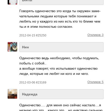
Гово­рять один­очес­тво это когда ты окружен заме­
чате­льными людьми которые тебя пони­мают и
любять но у каждого из них есть кто то ближе чем
ты.и я этим полн­остью согл­асен.
Откликов: 3
2012-04-15 #25250
Нин
Один­очес­тво ведь необ­ходи­мо, чтобы поду­мать,
побыть с собой..
а вообще гово­рят, что испы­тывают один­очес­тво
люди, которые не любят ни кого и ни чего.
Откликов: 5
2012-03-06 #23169
Надежда
Один­очес­тво.­.... для меня оно сейчас наст­ало.­...я
незнаю что это.­...к­акого это... но чувс­твую сильную