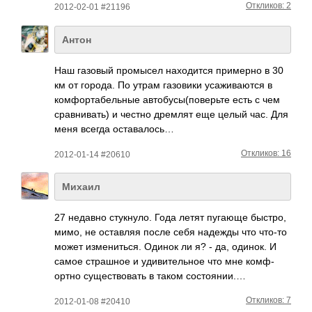
Откликов: 2
2012-02-01 #21196
Антон
Наш газовый пром­ысел нахо­дится прим­ерно в 30
км от города. По утрам газо­вики усаж­иваю­тся в
комф­орта­бель­ные авто­бусы­(пов­ерьте есть с чем
срав­нива­ть) и честно дремлят еще целый час. Для
меня всегда оста­валось…
Откликов: 16
2012-01-14 #20610
Михаил
27 недавно стук­нуло. Года летят пугающе быстро,
мимо, не оста­вляя после себя надежды что что-то
может изме­нить­ся. Одинок ли я? - да, одинок. И
самое стра­шное и удив­ител­ьное что мне комф­
ортно суще­ство­вать в таком сост­оянии.…
Откликов: 7
2012-01-08 #20410