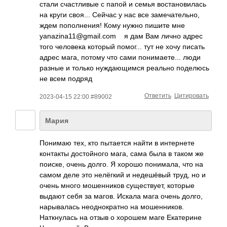
стали счастливые с папой и семья востановилась
на круги своя... Сейчас у нас все замечательно,
ждем пополнения! Кому нужно пишите мне
yanazina11@gmail­.com я дам Вам лично адрес
того человека который помог... тут не хочу писать
адрес мага, потому что сами понимаете... люди
разные и только нуждающимся реально поделюсь
не всем подряд
Ответить
Цитировать
2023-04-15 22:00 #89002
Мария
Понимаю тех, кто пытается найти в интернете
контакты достойного мага, сама была в таком же
поиске, очень долго. Я хорошо понимала, что на
самом деле это нелёгкий и недешёвый труд, но и
очень много мошенников существует, которые
выдают себя за магов. Искала мага очень долго,
нарывалась неоднократно на мошенников.
Наткнулась на отзыв о хорошем маге Екатерине