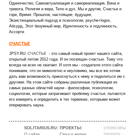
Одиночество
,
Самоактуализация и самореализация
,
Вина и
тревога
,
Религия и вера
,
Тело и дух
,
Мы и другие
,
Счастье и
горе
,
Время. Прошлое, настоящее, будущее
,
Экзистенциальный подход в психологии
,
psyche+logos
,
Абсурд
,
Этот безумный мир
,
Идентичность и подлинность
,
Ассорти
СЧАСТЬЕ
JPSY.RU::
СЧАСТЬЕ
- это самый новый проект нашего сайта,
открытый летом 2012 года. И он посвящен счастью. Тому что
всегда на всех не хватает. И хотя мы - создатели этого сайта
понимаем, что он мимолетно и неуловимо, мы все же хотим
дать вам возможность прикоснуться к нему и поделиться им с
другими. На этом сайте собраны различные публикации из
самых разных областей науки - философии, психологии,
социологии, которые затрагивают проблему счастья, пытаются
его измерить и определить в тех терминах, которыми может
оперировать наука.
SOLITARIUS.RU:
ПРОЕКТЫ:
СПОНСОРЫ
О сайте
Смысл жизни
ПРОЕКТА: