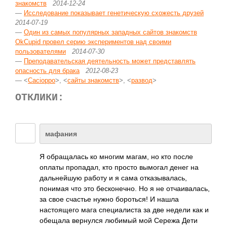
знакомств
2014-12-24
—
Исследование показывает генетическую схожесть друзей
2014-07-19
—
Один из самых популярных западных сайтов знакомств
OkCupid провел серию экспериментов над своими
пользователями
2014-07-30
—
Преподавательская деятельность может представлять
опасность для брака
2012-08-23
— <
Cacioppo
>, <
сайты знакомств
>, <
развод
>
ОТКЛИКИ:
мафания
Я обращалась ко многим магам, но кто после
оплаты пропадал, кто просто вымогал денег на
дальнейшую работу и я сама отказывалась,
понимая что это бесконечно. Но я не отчаивалась,
за свое счастье нужно бороться! И нашла
настоящего мага специалиста за две недели как и
обещала вернулся любимый мой Сережа Дети