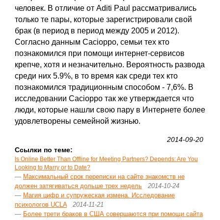
человек. В отличие от Aditi Paul рассматривались
только те пары, которые зарегистрировали свой
брак (в период в период между 2005 и 2012).
Согласно данным Cacioppo, семьи тех кто
познакомился при помощи интернет-сервисов
крепче, хотя и незначительно. Вероятность развода
среди них 5.9%, в то время как среди тех кто
познакомился традиционным способом - 7,6%. В
исследовании Cacioppo так же утверждается что
люди, которые нашли свою пару в Интернете более
удовлетворены семейной жизнью.
2014-09-20
Ссылки по теме:
Is Online Better Than Offline for Meeting Partners? Depends: Are You
Looking to Marry or to Date?
—
Максимальный срок переписки на сайте знакомств не
должен затягиваться дольше трех недель
2014-10-24
—
Магия цифр и супружеская измена. Исследование
психологов UCLA
2014-11-21
—
Более трети браков в США совершаются при помощи сайта