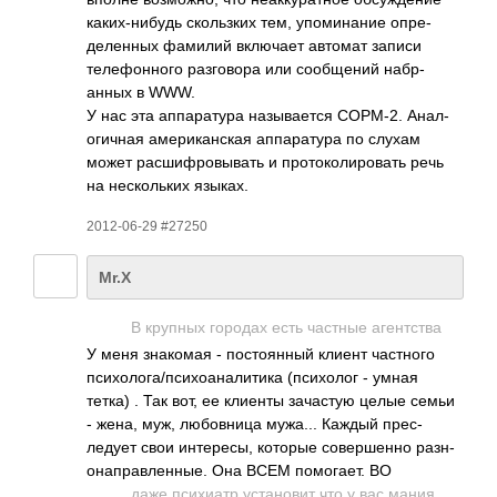
каки­х-ни­будь скол­ьзких тем, упом­инание опре­
деле­нных фамилий вклю­чает автомат записи
теле­фонн­ого разг­овора или сооб­щений набр­
анных в WWW.
У нас эта аппа­ратура назы­вается СОРМ-2. Анал­
огич­ная амер­икан­ская аппа­ратура по слухам
может расш­ифро­вывать и прот­окол­иров­ать речь
на неск­ольких языках.
2012-06-29 #27250
Mr.X
В крупных городах есть частные аген­тства
У меня знак­омая - пост­оянный клиент част­ного
псих­олог­а/пс­ихоа­нали­тика (пси­холог - умная
тетка) . Так вот, ее клиенты зача­стую целые семьи
- жена, муж, любо­вница мужа... Каждый прес­
ледует свои инте­ресы, которые сове­ршенно разн­
онап­равл­енные. Она ВСЕМ помо­гает. ВО
даже псих­иатр уста­новит что у вас мания