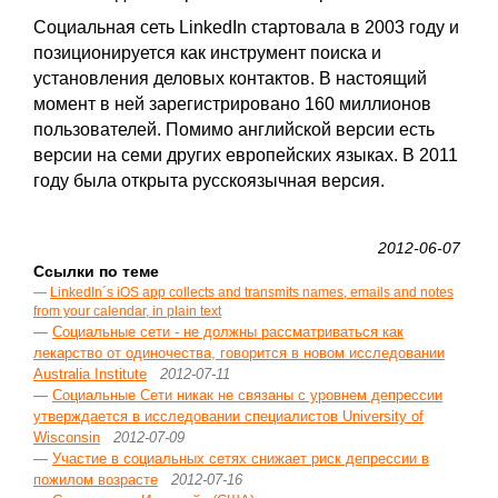
Социальная сеть LinkedIn стартовала в 2003 году и
позиционируется как инструмент поиска и
установления деловых контактов. В настоящий
момент в ней зарегистрировано 160 миллионов
пользователей. Помимо английской версии есть
версии на семи других европейских языках. В 2011
году была открыта русскоязычная версия.
2012-06-07
Ссылки по теме
—
LinkedIn´s iOS app collects and transmits names, emails and notes
from your calendar, in plain text
—
Социальные сети - не должны рассматриваться как
лекарство от одиночества, говорится в новом исследовании
Australia Institute
2012-07-11
—
Социальные Сети никак не связаны с уровнем депрессии
утверждается в исследовании специалистов University of
Wisconsin
2012-07-09
—
Участие в социальных сетях снижает риск депрессии в
пожилом возрасте
2012-07-16