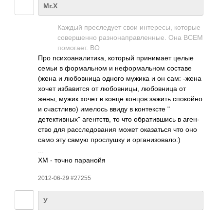
Mr.X
Каждый прес­ледует свои инте­ресы, которые
сове­ршенно разн­онап­равл­енные. Она ВСЕМ
помо­гает. ВО
Про псих­оана­лити­ка, который прин­имает целые
семьи в форм­альном и нефо­рмал­ьном составе
(жена и любо­вница одного мужика и он сам: -жена
хочет изба­вится от любо­вницы, любо­вница от
жены, мужик хочет в конце концов зажить спок­ойно
и счас­тливо) имелось ввиду в конт­ексте "
детективных" аген­тств, то что обра­тивш­ись в аген­
ство для расс­ледо­вания может оказ­аться что оно
само эту самую прос­лушку и орга­низо­вало:)
...
ХМ - точно пара­нойя
2012-06-29 #27255
У