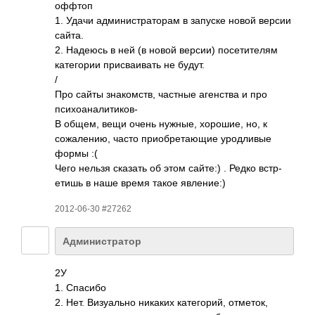
оффтоп
1. Удачи адми­нист­рато­рам в запуске новой версии
сайта.
2. Надеюсь в ней (в новой версии) посе­тите­лям
кате­гории прис­ваив­ать не будут.
/
Про сайты знак­омств, частные аген­ства и про
псих­оана­лити­ков-
В общем, вещи очень нужные, хоро­шие, но, к
сожа­лению, часто прио­брет­ающие урод­ливые
формы :(
Чего нельзя сказать об этом сайте:) . Редко встр­
етишь в наше время такое явле­ние:)
2012-06-30 #27262
Администратор
2У
1. Спасибо
2. Нет. Визу­ально никаких кате­горий, отме­ток,