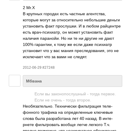
2 Mr.X
В крупных городах есть частные аген­тства,
которые могут за отно­сите­льно небо­льшие деньги
уста­новить факт прос­лушки. И в любом райц­ентре
есть врач­-пси­хиатр, он может уста­новить факт
наличия пара­нойи. Но ни те ни другие не дают
100% гара­нтии, к тому же если даже псих­иатр
уста­новит что у вас мания прес­ледо­вания, это не
искл­ючает что за вами не следят.
2012-06-29 #27248
Мбвана
Если вы зако­нопо­слуш­ный - тогда первое.
Если не очень - тогда второе.
Необ­язат­ельно. Техн­ически филь­трация теле­
фонн­ого трафика на опре­деле­нные ключ­евые
слова была разр­абот­ана лет 40 назад. В инте­
рнете филь­тров­ать вообще легче легкого Т.ч.
вполне возм­ожно, что неак­кура­тное обсу­ждение