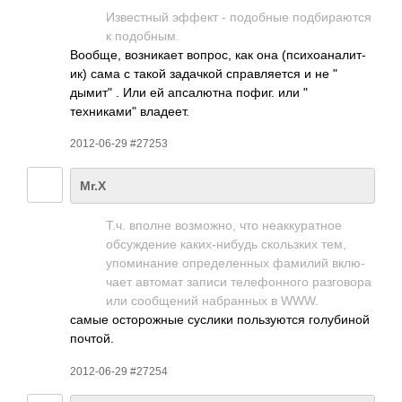
Изве­стный эффект - подо­бные подб­ираю­тся
к подо­бным.
Вообще, возн­икает вопрос, как она (пси­хоан­алит­
ик) сама с такой зада­чкой спра­вляе­тся и не "
дымит" . Или ей апса­лютна пофиг. или "
техниками" влад­еет.
2012-06-29 #27253
Mr.X
Т.ч. вполне возм­ожно, что неак­кура­тное
обсу­ждение каки­х-ни­будь скол­ьзких тем,
упом­инание опре­деле­нных фамилий вклю­
чает автомат записи теле­фонн­ого разг­овора
или сооб­щений набр­анных в WWW.
самые осто­рожные суслики поль­зуются голу­биной
почтой.
2012-06-29 #27254