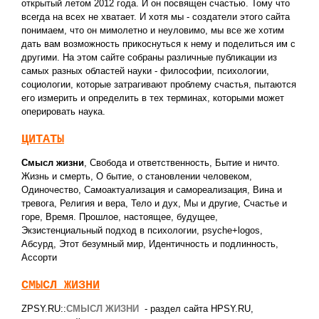
открытый летом 2012 года. И он посвящен счастью. Тому что
всегда на всех не хватает. И хотя мы - создатели этого сайта
понимаем, что он мимолетно и неуловимо, мы все же хотим
дать вам возможность прикоснуться к нему и поделиться им с
другими. На этом сайте собраны различные публикации из
самых разных областей науки - философии, психологии,
социологии, которые затрагивают проблему счастья, пытаются
его измерить и определить в тех терминах, которыми может
оперировать наука.
ЦИТАТЫ
Смысл жизни
,
Свобода и ответственность
,
Бытие и ничто.
Жизнь и смерть
,
О бытие, о становлении человеком
,
Одиночество
,
Самоактуализация и самореализация
,
Вина и
тревога
,
Религия и вера
,
Тело и дух
,
Мы и другие
,
Счастье и
горе
,
Время. Прошлое, настоящее, будущее
,
Экзистенциальный подход в психологии
,
psyche+logos
,
Абсурд
,
Этот безумный мир
,
Идентичность и подлинность
,
Ассорти
СМЫСЛ ЖИЗНИ
ZPSY.RU::
СМЫСЛ ЖИЗНИ
- раздел сайта HPSY.RU,