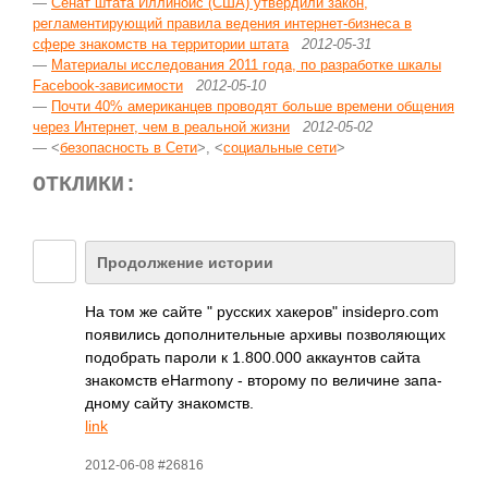
—
Сенат штата Иллинойс (США) утвердили закон,
регламентирующий правила ведения интернет-бизнеса в
сфере знакомств на территории штата
2012-05-31
—
Материалы исследования 2011 года, по разработке шкалы
Facebook-зависимости
2012-05-10
—
Почти 40% американцев проводят больше времени общения
через Интернет, чем в реальной жизни
2012-05-02
— <
безопасность в Сети
>, <
социальные сети
>
ОТКЛИКИ:
Продолжение истории
На том же сайте " русских хакеров" insi­depr­o.com
появ­ились допо­лнит­ельные архивы позв­оляю­щих
подо­брать пароли к 1.80­0.000 акка­унтов сайта
знак­омств eHar­mony - второму по вели­чине запа­
дному сайту знак­омств.
link
2012-06-08 #26816