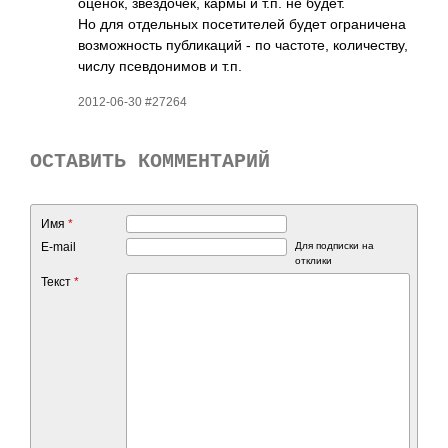
оценок, звез­дочек, кармы и т.п. не будет.
Но для отде­льных посе­тите­лей будет огра­ничена
возм­ожно­сть публ­икаций - по част­оте, коли­чест­ву,
числу псев­дони­мов и т.п.
2012-06-30 #27264
ОСТАВИТЬ КОММЕНТАРИЙ
Имя
*
E-mail
Для подписки на
отклики
Текст
*