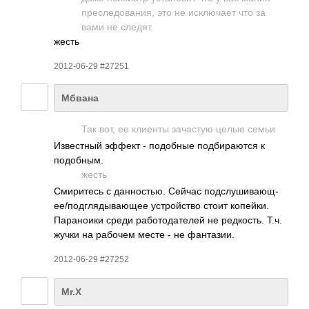
прес­ледо­вания, это не искл­ючает что за
вами не следят.
жесть
2012-06-29 #27251
Мбвана
Так вот, ее клиенты зача­стую целые семьи
Изве­стный эффект - подо­бные подб­ираю­тся к
подо­бным.
жесть
Смир­итесь с данн­остью. Сейчас подс­луши­вающ­
ее/п­одгл­ядыв­ающее устр­ойство стоит копе­йки.
Пара­ноики среди рабо­тода­телей не редк­ость. Т.ч.
жучки на рабочем месте - не фант­азии.
2012-06-29 #27252
Mr.X