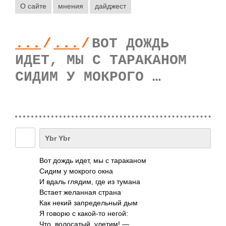
О сайте
мнения
дайджест
...
/
...
/
ВОТ ДОЖДЬ
ИДЕТ, МЫ С ТАРАКАНОМ
СИДИМ У МОКРОГО …
Ybr Ybr
Вот дождь идет, мы с тараканом
Сидим у мокрого окна
И вдаль глядим, где из тумана
Встает желанная страна
Как некий запредельный дым
Я говорю с какой-то негой:
Что, волосатый, улетим! —