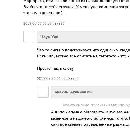
Маргарита, или вы или кто-то из ваших коллег уже пости
Вы бы что от себя сказали. У меня уже сомнения закра
это вам запрещено?
2013-06-26 01:00 #37339
Наун Унк
Что-то сильно подсказывает, что одиноким людя
Если что, можно всё списать на такого-то - это н
Просто так, к слову
2013-07-30 04:00 #37750
Акакий Акакиевич
Что-то сильно подсказывает, что 
А я что к случаю Маргариты имхо это не
казенное и из другого источника, то м.б
сайтах навевает определенные размышл