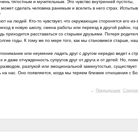
очень тягостным и мучительным. Это чувство внутренней пустоты,
 может сделать человека ранимым и вселить в него страх. Испыты
?
т на людей. Кто-то чувствует, что окружающие сторонятся его из-
реход в новую школу, смена работы или переезд в другой район, го
ведь приходится расставаться со старыми друзьями. Потеря родител
олгие годы. К тому же по мере того, как мы становимся старше, наш
епонимание или неумение ладить друг с другом нередко ведет к стр
 и даже отчужденность супругов друг от друга и от детей. Но, пом
 разводом, разлукой или эмоциональной замкнутостью, существует
ь на нас. Оно появляется, когда мы теряем близкие отношения с Бо
←
Предыдущее
Следую