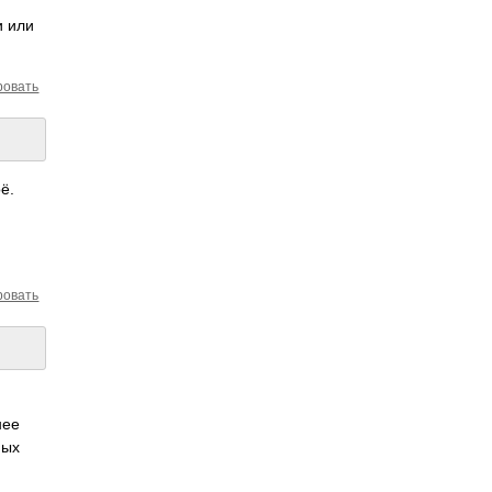
и или
ровать
ё.
ровать
нее
ных