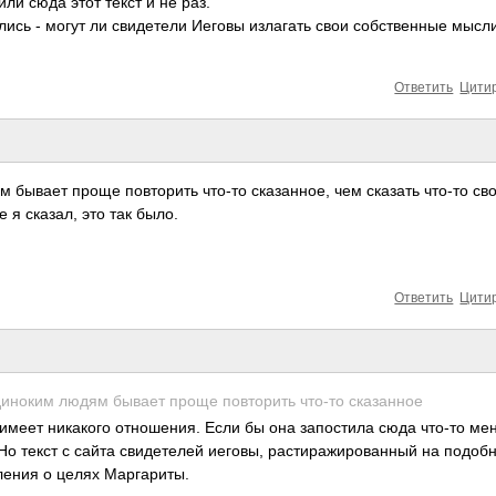
ли сюда этот текст и не раз.
лись - могут ли свидетели Иеговы излагать свои собственные мысл
Ответить
Цити
м бывает проще повторить что-то сказанное, чем сказать что-то сво
е я сказал, это так было.
Ответить
Цити
одиноким людям бывает проще повторить что-то сказанное
 имеет никакого отношения. Если бы она запостила сюда что-то ме
. Но текст с сайта свидетелей иеговы, растиражированны­й на подоб
ения о целях Маргариты.