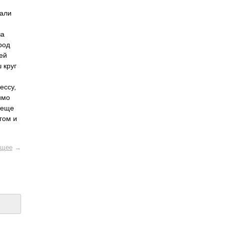
вали
за
род
ей
 круг
ессу,
имо
 еще
гом и
щее
→