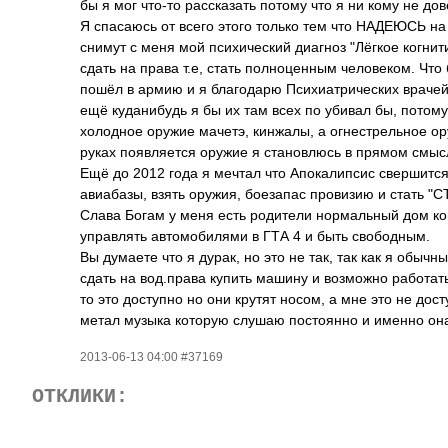
бы я мог что-то рассказать потому что я ни кому не до
Я спасаюсь от всего этого только тем что НАДЕЮСЬ на 
снимут с меня мой психический диагноз "Лёгкое когнит
сдать на права т.е, стать полноценным человеком. Что
пошёл в армию и я благодарю Психиатрических врачей 
ещё куданибудь я бы их там всех по убивал бы, потому
холодное оружие мачетэ, кинжалы, а огнестрельное ору
руках появляется оружие я становлюсь в прямом смы
Ещё до 2012 года я мечтал что Апокалипсис свершится
авиабазы, взять оружия, боезапас провизию и стать 
Слава Богам у меня есть родители нормальный дом ко
управлять автомобилями в ГТА 4 и быть свободным.
Вы думаете что я дурак, но это не так, так как я обыч
сдать на вод.права купить машину и возможно работат
то это доступно но они крутят носом, а мне это не дос
метал музыка которую слушаю постоянно и именно он
2013-06-13 04:00 #37169
ОТКЛИКИ: