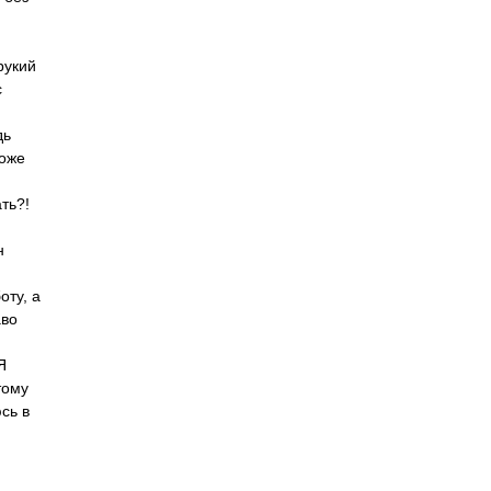
рукий
с
дь
тоже
ть?!
н
оту, а
аво
Я
тому
сь в