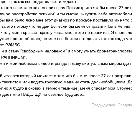
веряю так как все подставляют и кидают.
то что возможно как говорит врач Психиатр что якобы после 27 лет
ивное расстройство психики" и ты сможешь купить себе автомобили
 бы вам было ясно мне этот диагноз по просьбе поставили мне что 
за это потому что не дай Бог если бы меня отправили бы в Чечню
 что у меня срывает крышу когда мне чтото не нравится, Я очень 
жие просто обожаю, но мне все боятся его давать так как когда у 
сле РЭМБО.
 и я стану "свободным человеком" я смогу угнать бронетранспортё
"СТРАННИКОМ".
мп и мои любимые видео игры где я живу виртуальным миром где я
ный человек который мечтает о том что бы мне после 27 лет разреш
ь таксистом или водить грузовую машину стать дальнобойщиком. Дл
тупно я будто в оковах в тёмной темнице( меня спасает моя Стоуне
а даёт мне НАДЕЖДУ на светлое будущее...
←
Предыдущее
Следую