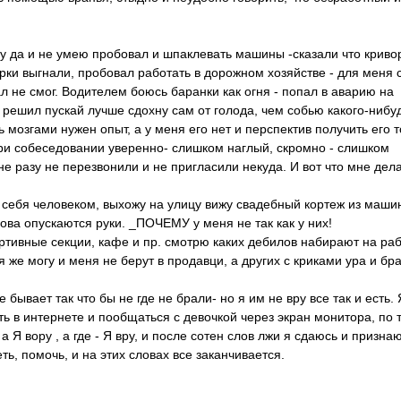
хочу да и не умею пробовал и шпаклевать машины -сказали что криво
ки выгнали, пробовал работать в дорожном хозяйстве - для меня 
 не смог. Водителем боюсь баранки как огня - попал в аварию на
 решил пускай лучше сдохну сам от голода, чем собью какого-нибу
 мозгами нужен опыт, а у меня его нет и перспектив получить его 
л при собеседовании уверенно- слишком наглый, скромно - слишком
е разу не перезвонили и не пригласили некуда. И вот что мне дела
 себя человеком, выхожу на улицу вижу свадебный кортеж из маши
ова опускаются руки. _ПОЧЕМУ у меня не так как у них!
тивные секции, кафе и пр. смотрю каких дебилов набирают на раб
я же могу и меня не берут в продавци, а других с криками ура и бр
ывает так что бы не где не брали- но я им не вру все так и есть. 
еть в интернете и пообщаться с девочкой через экран монитора, по 
 Я вору , а где - Я вру, и после сотен слов лжи я сдаюсь и признаю
ь, помочь, и на этих словах все заканчивается.