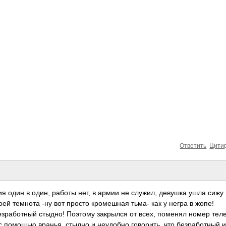
Ответить
Цити
я один в один, работы нет, в армии не служил, девушка ушла сижу 
моей темнота -ну вот просто кромешная тьма- как у негра в жопе!
безработный стыдно! Поэтому закрылся от всех, поменял номер те
с помощью вранья, стыдно и неудобно говорить, что безработный и