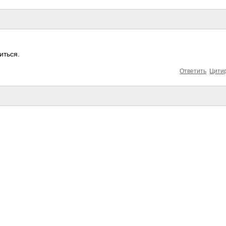
иться.
Ответить
Цити