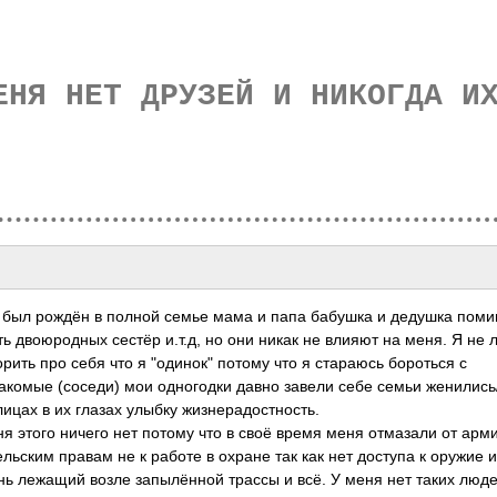
ЕНЯ НЕТ ДРУЗЕЙ И НИКОГДА И
 Я был рождён в полной семье мама и папа бабушка и дедушка поми
ть двоюродных сестёр и.т.д, но они никак не влияют на меня. Я не
орить про себя что я "одинок" потому что я стараюсь бороться с
накомые (соседи) мои одногодки давно завели себе семьи женились
ицах в их глазах улыбку жизнерадостность­.
я этого ничего нет потому что в своё время меня отмазали от арм
льским правам не к работе в охране так как нет доступа к оружие и.
нь лежащий возле запылённой трассы и всё. У меня нет таких люде