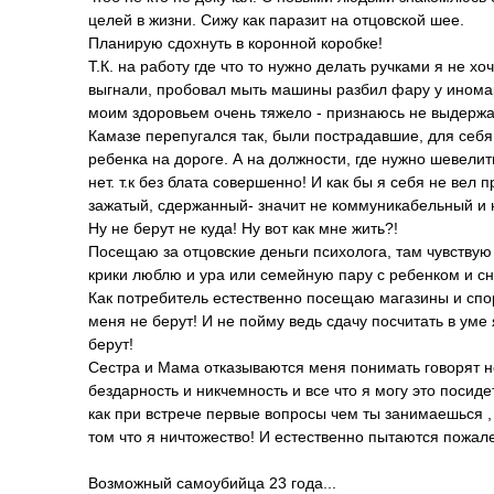
целей в жизни. Сижу как паразит на отцовской шее.
Планирую сдохнуть в коронной коробке!
Т.К. на работу где что то нужно делать ручками я не 
выгнали, пробовал мыть машины разбил фару у иномар
моим здоровьем очень тяжело - признаюсь не выдержал
Камазе перепугался так, были пострадавшие, для себя
ребенка на дороге. А на должности, где нужно шевелить
нет. т.к без блата совершенно! И как бы я себя не ве
зажатый, сдержанный- значит не коммуникабельный и н
Ну не берут не куда! Ну вот как мне жить?!
Посещаю за отцовские деньги психолога, там чувствую
крики люблю и ура или семейную пару с ребенком и сн
Как потребитель естественно посещаю магазины и спор
меня не берут! И не пойму ведь сдачу посчитать в уме 
берут!
Сестра и Мама отказываются меня понимать говорят не б
бездарность и никчемность и все что я могу это посид
как при встрече первые вопросы чем ты занимаешься , а
том что я ничтожество! И естественно пытаются пожалет
Возможный самоубийца 23 года...