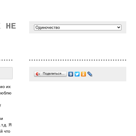
Х НЕ
Поделиться…
мо их
 люблю
/
ии
т.д. Я
й что