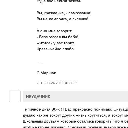
Ну, а вас нельзя зажечь.
Вы, гражданка, - самозванка!
Вы не лампочка, а склянка!
А она мне говорит:
- Безмозглая вы баба!
Фитилек у вас горит
Чрезвычайно слабо.
. . .
C.Маршак
2013-08-24 20:00 #38035
НЕУДАЧНИК
Типичное дитя 90-х Я Вас прекрасно понимаю. Ситуаци
думаю как же вокруг других жизнь крутиться, а вокруг 
Школьным друзьям которые остались говорить, что я 
чтоб не кто не докучал. С новыми людьми знакомлюсь 