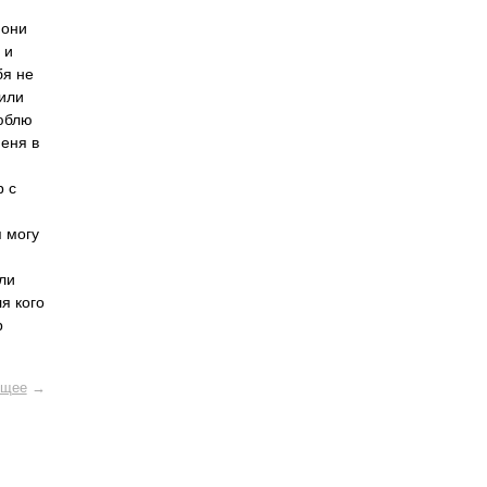
 они
 и
бя не
 или
люблю
меня в
р с
 могу
или
я кого
р
щее
→