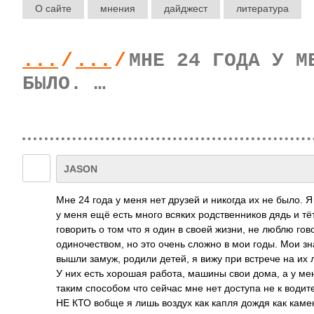
О сайте
мнения
дайджест
литература
...
/
...
/
МНЕ 24 ГОДА У М
БЫЛО. …
JASON
Мне 24 года у меня нет друзей и никогда их не было.
у меня ещё есть много всяких родственников дядь и тё
говорить о том что я один в своей жизни, не люблю гов
одиночеством, но это очень сложно в мои годы. Мои з
вышли замуж, родили детей, я вижу при встрече на их л
У них есть хорошая работа, машины свои дома, а у мен
таким способом что сейчас мне нет доступа не к водите
НЕ КТО вобще я лишь воздух как капля дождя как каме