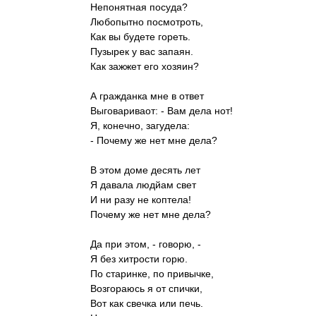
Непонятная посуда?
Любопытно посмотроть,
Как вы будете гореть.
Пузырек у вас запаян.
Как зажжет его хозяин?
А гражданка мне в ответ
Выговариваот: - Вам дела нот!
Я, конечно, загудела:
- Почему же нет мне дела?
В этом доме десять лет
Я давала людйам свет
И ни разу не коптела!
Почему же нет мне дела?
Да при этом, - говорю, -
Я без хитрости горю.
По старинке, по привычке,
Возгораюсь я от спички,
Вот как свечка или печь.