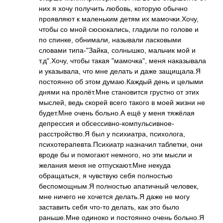
них я хочу получить любовь, которую обычно
проявляют к маленьким детям их мамочки.Хочу,
чтобы со мной сюсюкались, гладили по голове и
по спинке, обнимали, называли ласковыми
словами типа-"Зайка, солнышко, мальчик мой и
т.д".Хочу, чтобы такая "мамочка", меня наказывала
и указывала, что мне делать и даже защищала.Я
постоянно об этом думаю.Каждый день и целыми
днями на пролёт.Мне становится грустно от этих
мыслей, ведь скорей всего такого в моей жизни не
будет.Мне очень больно.А ещё у меня тяжёлая
депрессия и обсессивно-компу­льсивное­
расстройство.Я был у психиатра, психолога,
психотерапевта.П­сихиатр­ назначил таблетки, они
вроде бы и помогают немного, но эти мысли и
желания меня не отпускают.Мне некуда
обращаться, я чувствую себя полностью
беспомощным.Я полностью апатичный человек,
мне ничего не хочется делать.Я даже не могу
заставить себя что-то делать, как это было
раньше.Мне одиноко и постоянно очень больно.Я