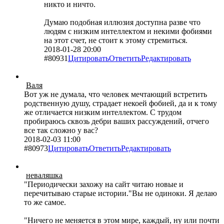
никто и ничто.
Думаю подобная иллюзия доступна разве что
людям с низким интеллектом и некими фобиями
на этот счет, не стоит к этому стремиться.
2018-01-28 20:00
#80931
Цитировать
Ответить
Редактировать
Валя
Вот уж не думала, что человек мечтающий встретить
родственную душу, страдает некоей фобией, да и к тому
же отличается низким интеллектом. С трудом
пробираюсь сквозь дебри ваших рассуждений, отчего
все так сложно у вас?
2018-02-03 11:00
#80973
Цитировать
Ответить
Редактировать
неваляшка
Периодически захожу на сайт читаю новые и
перечитываю старые истории.
Вы не одиноки. Я делаю
то же самое.
Ничего не меняется в этом мире, каждый, ну или почти