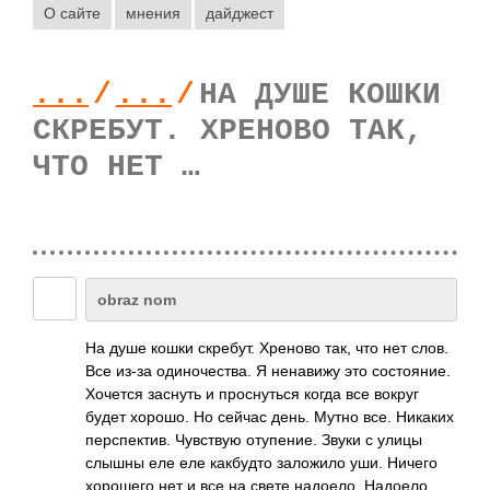
О сайте
мнения
дайджест
...
/
...
/
НА ДУШЕ КОШКИ
СКРЕБУТ. ХРЕНОВО ТАК,
ЧТО НЕТ …
obraz nom
На душе кошки скребут. Хреново так, что нет слов.
Все из-за одиночества. Я ненавижу это состояние.
Хочется заснуть и проснуться когда все вокруг
будет хорошо. Но сейчас день. Мутно все. Никаких
перспектив. Чувствую отупение. Звуки с улицы
слышны еле еле какбудто заложило уши. Ничего
хорошего нет и все на свете надоело. Надоело