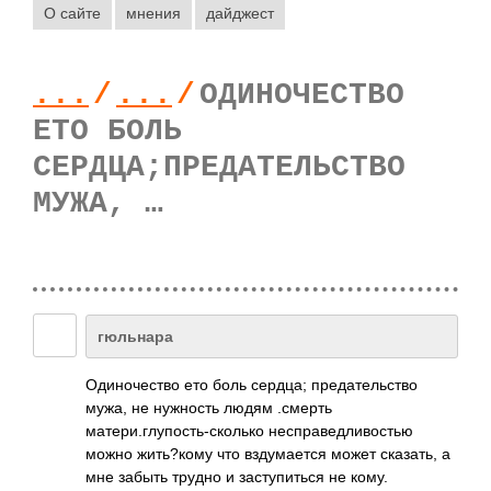
О сайте
мнения
дайджест
...
/
...
/
ОДИНОЧЕСТВО
ЕТО БОЛЬ
СЕРДЦА;ПРЕДАТЕЛЬСТВО
МУЖА, …
гюльнара
Одиночество ето боль сердца; предательство
мужа, не нужность людям .смерть
матери.глупость-­сколько­ несправедливость­ю
можно жить?кому что вздумается может сказать, а
мне забыть трудно и заступиться не кому.