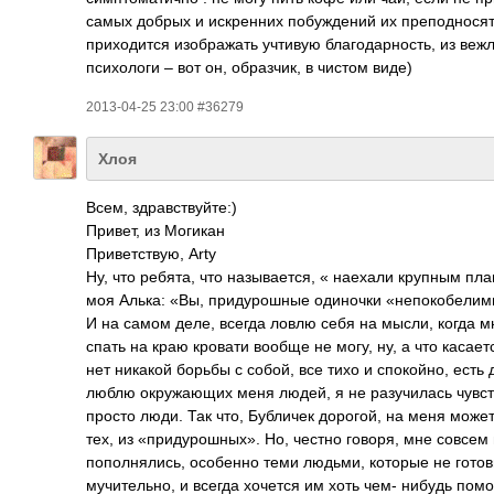
самых добрых и искренних побуждений их преподносят,
приходится изображать учтивую благодарность, из вежл
психологи – вот он, образчик, в чистом виде)
2013-04-25 23:00 #36279
Хлоя
Всем, здравствуйте:)
Привет, из Могикан
Приветствую, Arty
Ну, что ребята, что называется, « наехали крупным пл
моя Алька: «Вы, придурошные одиночки «непокобелим
И на самом деле, всегда ловлю себя на мысли, когда м
спать на краю кровати вообще не могу, ну, а что касает
нет никакой борьбы с собой, все тихо и спокойно, есть
люблю окружающих меня людей, я не разучилась чувст
просто люди. Так что, Бубличек дорогой, на меня может 
тех, из «придурошных». Но, честно говоря, мне совсем
пополнялись, особенно теми людьми, которые не готовы
мучительно, и всегда хочется им хоть чем- нибудь помо