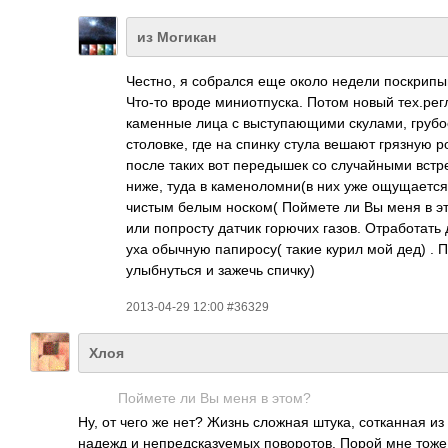
из Могикан
Честно, я собрался еще около недели поскрип
Что-то вроде миниотпуска. Потом новый тех.рег
каменные лица с выступающими скулами, грубое 
столовке, где на спинку стула вешают грязную 
после таких вот передышек со случайными встр
ниже, туда в каменоломни(в них уже ощущается
чистым белым носком( Поймете ли Вы меня в э
или попросту датчик горючих газов. Отработать
уха обычную папиросу( такие курил мой дед) . 
улыбнуться и зажечь спичку)
2013-04-29 12:00 #36329
Хлоя
Поймете ли Вы меня в этом?
Ну, от чего же нет? Жизнь сложная штука, сотканная и
надежд и непредсказуемых поворотов. Порой мне тоже