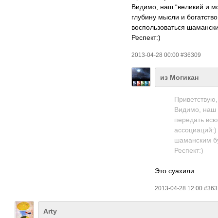
Видимо, наш “великий и мо
глубину мысли и богатств
воспользоваться шаманск
Респект:)
2013-04-28 00:00 #36309
из Могикан
Приветствую,
Видимо, наш 
передать всю
ассоциаций:)
шаманским б
Респект:)
Это суахили
2013-04-28 12:00 #36
Arty