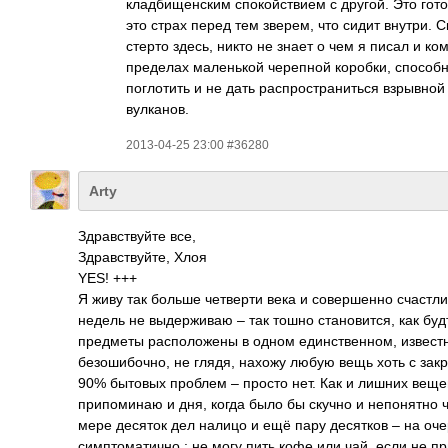
кладбищенским спокойствием с другой. Это гото
это страх перед тем зверем, что сидит внутри. 
стерто здесь, никто не знает о чем я писал и к
пределах маленькой черепной коробки, способ
поглотить и не дать распространиться взрывно
вулканов.
2013-04-25 23:00 #36280
Arty
Здравствуйте все,
Здравствуйте, Хлоя
YES! +++
Я живу так больше четверти века и совершенно счастли
недель не выдерживаю – так тошно становится, как буд
предметы расположены в одном единственном, извест
безошибочно, не глядя, нахожу любую вещь хоть с зак
90% бытовых проблем – просто нет. Как и лишних вещей
припоминаю и дня, когда было бы скучно и непонятно 
мере десяток дел налицо и ещё пару десятков – на очер
симптоматично : не могу пить кофе или чай, если не пр