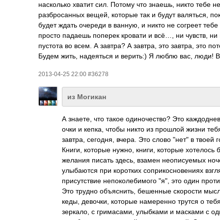
насколько хватит сил. Потому что знаешь, никто тебе 
разбросанных вещей, которые так и будут валяться, по
будет ждать очереди в ванную, и никто не согреет тебе 
просто падаешь поперек кровати и всё…, ни чувств, ни
пустота во всем. А завтра? А завтра, это завтра, это пот
Будем жить, надеяться и верить:) Я люблю вас, люди! В
2013-04-25 22:00 #36278
из Могикан
А знаете, что такое одиночество? Это каждодне
очки и кепка, чтобы никто из прошлой жизни теб
завтра, сегодня, вчера. Это слово "нет" в твоей
Книги, которые нужно, книги, которые хотелось 
желания писать здесь, взамен неописуемых ноч
улыбаются при коротких соприкосновениях взгл
присутствие непоколебимого "я", это один проти
Это трудно объяснить, бешенные скорости мыс
кеды, девочки, которые намеренно трутся о теб
зеркало, с гримасами, улыбками и масками с од