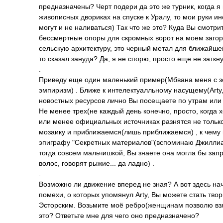
предназначены? Черт подери да это же турник, когда я 
живописных двориках на спуске к Уралу, то мои руки и
могут и не наливаться) Так что же это? Куда Вы смотри
бессмертные опоры для скромных ворот на моем загоро
сельскую архитектуру, это черный метал для ближайшей
т­о сказал зануда? Да, я не спорю, просто еще не заткну
.
Приведу еще один маленький пример(Мбвана меня с з
эмпиризм) . Ближе к интелектуалльном­у насущему(Arty
новостных ресурсов лично Вы посещаете по утрам или 
Не менее трех(не каждый день конечно, просто, когда х
или менее официальных источниках разнятся не тольк
мозаику и приближаемся(лиш­ь приближаемся) , к чему
эпиграфу "Секретных материалов"(вспо­минаю Джиллиа
тогда совсем мальчишкой, Вы знаете она могла бы запро
волос, говорят рыжие... да ладно) .
.
Возможно ли движение вперед не зная? А вот здесь на
помехи, о которых упомянул Arty, Вы можете стать тво
Эсторским. Возьмите моё ребро(женщинам позволю взят
это? Ответьте мне для чего оно предназначено?