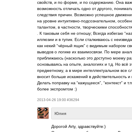
свойств, и по форме, и по содержанию. Она важ
возможность отличать одно от другого, понима
следствия причин. Возможно успешное движение
на уровне интуитивно-подсо­знательном,­ особ
талантом, в частности, творческими способнос
. К таковым себя не отношу; Всегда избегаю “наз
иллюзии и в тупик. Если сталкиваюсь с неизве
как некий “чёрный ящик” с видимым набором св
выводов о логике их взаимосвязи. По мере ана
приближаюсь (насколько это доступно моему ра
основываясь на опыте, аналогиях и т.д. Но всё 
предметному, а в мире интеллектуальном все сл
вносит больше искажений в действительность и 
Делать поправку на “кажущееся”, “контекст” и т
более экспромтом :)
2013-04-26 19:00 #36294
Юлия
Дорогой Arty, здравствуйте:)