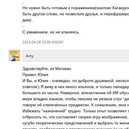
.
Но нужно быть готовым к поражениям(знато­ки Хагакур
быть другое слово, но позвольте друзья, я перефразир
дам) .
.
С уважением, но не кланяясь.
2013-04-26 23:00 #36297
Arty
Здравствуйте, из Могикан
Привет, Юлия
И Вы, и Юлия - очевидно, по доброте душевной, нескол
ответов:) Я вижу в них много изъянов, и только лапид
большего их числа. Наверное, впечатление об ИИ обус
мере владею языком, чтобы лексика не резала слух “ди
говорю об отвлечённых предметах. К сожалению, мои н
Избежать “назначений” трудно. Только опыт позволяет 
отбросить то, что составляет скорее игру воображения,
сугубо теоретических представлений и выбрать то мин