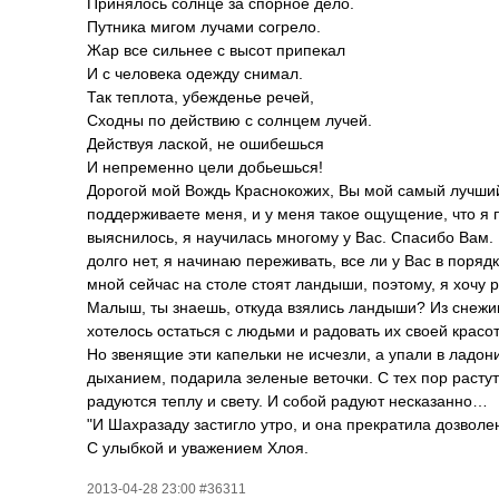
Принялось солнце за спорное дело.
Путника мигом лучами согрело.
Жар все сильнее с высот припекал
И с человека одежду снимал.
Так теплота, убежденье речей,
Сходны по действию с солнцем лучей.
Действуя лаской, не ошибешься
И непременно цели добьешься!
Дорогой мой Вождь Краснокожих, Вы мой самый лучший
поддерживаете меня, и у меня такое ощущение, что я п
выяснилось, я научилась многому у Вас. Спасибо Вам. 
долго нет, я начинаю переживать, все ли у Вас в поряд
мной сейчас на столе стоят ландыши, поэтому, я хочу 
Малыш, ты знаешь, откуда взялись ландыши? Из снежин
хотелось остаться с людьми и радовать их своей красо
Но звенящие эти капельки не исчезли, а упали в ладон
дыханием, подарила зеленые веточки. С тех пор расту
радуются теплу и свету. И собой радуют несказанно…
"И Шахразаду застигло утро, и она прекратила дозволе
С улыбкой и уважением Хлоя.
2013-04-28 23:00 #36311