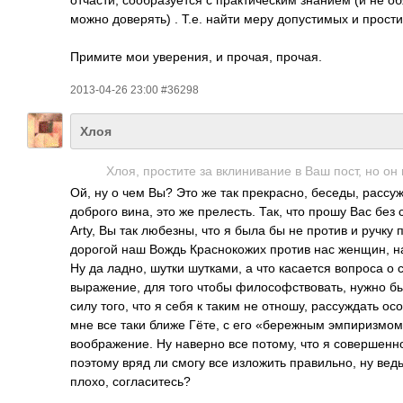
отчасти, сообразуется с практическим знанием (и не о
можно доверять) . Т.е. найти меру допустимых и прост
Примите мои уверения, и прочая, прочая.
2013-04-26 23:00 #36298
Хлоя
Хлоя, простите за вклинивание в Ваш пост, но он 
Ой, ну о чем Вы? Это же так прекрасно, беседы, рассу
доброго вина, это же прелесть. Так, что прошу Вас без 
Arty, Вы так любезны, что я была бы не против и ручку 
дорогой наш Вождь Краснокожих против нас женщин, на
Ну да ладно, шутки шутками, а что касается вопроса о с
выражение, для того чтобы философствовать, нужно быт
силу того, что я себя к таким не отношу, рассуждать осо
мне все таки ближе Гёте, с его «бережным эмпиризмом»
воображение. Ну наверно все потому, что я совершенн
поэтому вряд ли смогу все изложить правильно, ну ведь
плохо, согласитесь?