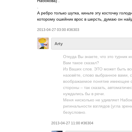
Набокова) .
.
А ребро только шутка, киньте эту косточку голод
которому ошейник врос в шерсть, думаю он найд
2013-04-27 03:00 #36303
Arty
Откуда Вы знаете, что это турник 
Вам такое сказал?
Из Ваших слов. ЭТО может быть вс
назовёте, слово выбранное вами, 
воображаемое понятие имеющее сут
стороны – так сказать, автоматичес
нуждались бы в речи.
Меня нисколько не удивляет Набок
ригинальности­ взглядов (угла зрени
безусловно.
2013-04-27 11:00 #36304