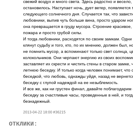
свежий воздух и много света. Здесь радостно и весело,
остановилось. Наступает ночь, дует ветер, появляется 
следующего солнечного дня. Случается так, что завистн
любовники, выпив чуть больше вина, просто ударом но
она превращается в груду мусора. Строение красивое, 
пожара и просто грубой силы.
И тогда любовники, расходятся по своим замкам. Одни
клянут судьбу и того, кто, по их мнению, должен был, н
не помнить мусор, а вспоминают только свет солнца, ц
колокольчиков. Они черпают энергию из своих воспомина
заставляет их скрести и чистить стены в старом замке,
летнюю беседку. И только когда человек понимает, что 
беседкой, что любовь, однажды уйдя, назад не вернетс
беседку с глупой надеждой на ее незыблемость.
И все же, как ни грустен финал, давайте поблагодарим 
беседку за счастливые часы, проведенные в ней, и тогд
безнадежный.
2013-04-22 18:00 #36215
ОТКЛИКИ: