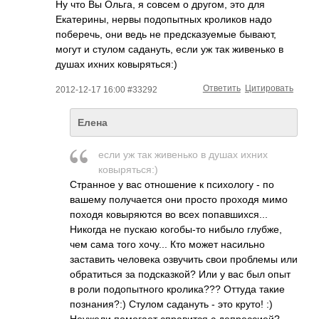
Ну что Вы Ольга, я совсем о другом, это для
Екатерины, нервы подопытных кроликов надо
поберечь, они ведь не предсказуемые бывают,
могут и стулом садануть, если уж так живенько в
душах ихних ковыряться:)
Ответить
Цитировать
2012-12-17 16:00 #33292
Елена
если уж так живенько в душах ихних
ковыряться:)
Cтранное у вас отношение к психологу - по
вашему получается они просто проходя мимо
походя ковыряются во всех попавшихся...
Никогда не пускаю когобы-то нибыло глубже,
чем сама того хочу... Кто может насильно
заставить человека озвучить свои проблемы или
обратиться за подсказкой? Или у вас был опыт
в роли подопытного кролика??? Оттуда такие
познания?:) Стулом садануть - это круто! :)
Неужели помогает справится с депрессией?