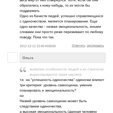
обратились к кому-нибудь, то их могли бы
поддержать.
Одно из Качеств людей, успешно справляющихся
с одиночеством, является планирование. Еще
одно качество - низкая эмоциональность, иными
словами они просто реже переживают по любому
поводу. Пока что так.
Ответить
Цитировать
2012-12-11 22:00 #33030
Ольга
выявляю особенности людей и их стратегии
вырисовывается такая картина:
т.е. на "успешность одиночества" одиночки влияют
три критерия: уровень самооценка, умение
планировать и эмоциональность?
но
Низкий уровень самооценки может быть
следствием одиночества,
а высокая эмоциональность (данная человеку