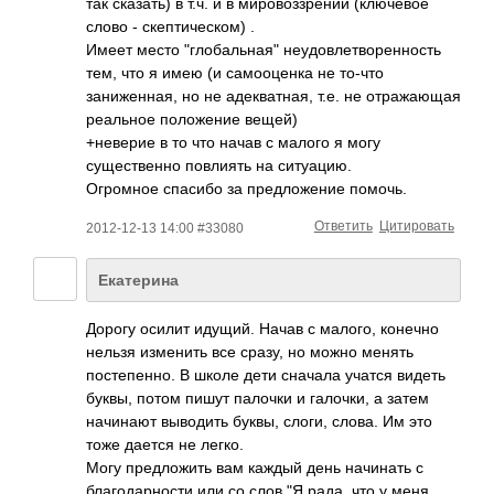
так сказать) в т.ч. и в мировоззрении (ключевое
слово - скептическом) .
Имеет место "глобальная" неудовлетворенно­сть
тем, что я имею (и самооценка не то-что
заниженная, но не адекватная, т.е. не отражающая
реальное положение вещей)
+неверие в то что начав с малого я могу
существенно повлиять на ситуацию.
Огромное спасибо за предложение помочь.
Ответить
Цитировать
2012-12-13 14:00 #33080
Екатерина
Дорогу осилит идущий. Начав с малого, конечно
нельзя изменить все сразу, но можно менять
постепенно. В школе дети сначала учатся видеть
буквы, потом пишут палочки и галочки, а затем
начинают выводить буквы, слоги, слова. Им это
тоже дается не легко.
Могу предложить вам каждый день начинать с
благодарности или со слов "Я рада, что у меня