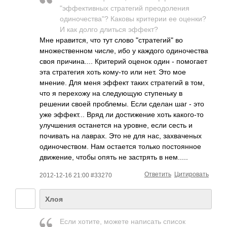
"эффективных стратегий преодоления
одиночества"? Каковы критерии ее оценки?
И как долго длиться эффект?
Мне нравится, что тут слово "стратегий" во
множественном числе, ибо у каждого одиночества
своя причина.... Критерий оценок один - помогает
эта стратегия хоть кому-то или нет. Это мое
мнение. Для меня эффект таких стратегий в том,
что я перехожу на следующую ступеньку в
решении своей проблемы. Если сделан шаг - это
уже эффект... Вряд ли достижение хоть какого-то
улучшения останется на уровне, если сесть и
почивать на лаврах. Это не для нас, захваченых
одиночеством. Нам остается только постоянное
движение, чтобы опять не застрять в нем.....
Ответить
Цитировать
2012-12-16 21:00 #33270
Хлоя
Если хотите, можете написать список