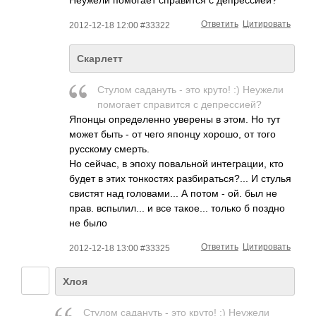
Ответить
Цитировать
2012-12-18 12:00 #33322
Скарлетт
Стулом садануть - это круто! :) Неужели
помогает справится с депрессией?
Японцы определенно уверены в этом. Но тут
может быть - от чего японцу хорошо, от того
русскому смерть.
Но сейчас, в эпоху повальной интеграции, кто
будет в этих тонкостях разбираться?... И стулья
свистят над головами... А потом - ой. был не
прав. вспылил... и все такое... только б поздно
не было
Ответить
Цитировать
2012-12-18 13:00 #33325
Хлоя
Стулом садануть - это круто! :) Неужели