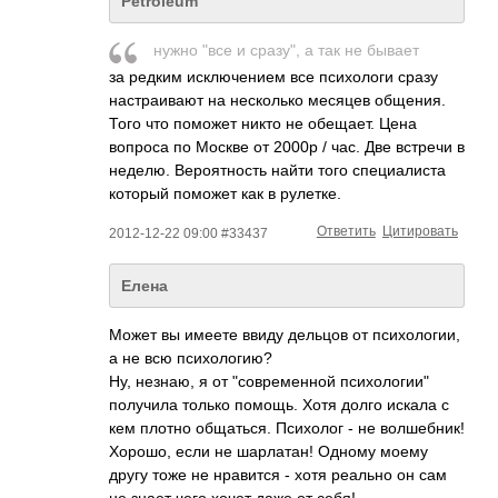
Petroleum
нужно "все и сразу", а так не бывает
за редким исключением все психологи сразу
настраивают на несколько месяцев общения.
Того что поможет никто не обещает. Цена
вопроса по Москве от 2000р / час. Две встречи в
неделю. Вероятность найти того специалиста
который поможет как в рулетке.
Ответить
Цитировать
2012-12-22 09:00 #33437
Елена
Может вы имеете ввиду дельцов от психологии,
а не всю психологию?
Ну, незнаю, я от "современной психологии"
получила только помощь. Хотя долго искала с
кем плотно общаться. Психолог - не волшебник!
Хорошо, если не шарлатан! Одному моему
другу тоже не нравится - хотя реально он сам