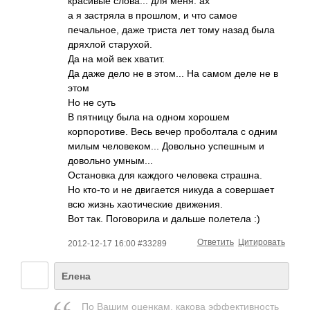
красивые слова... для меня. ах
а я застряла в прошлом, и что самое
печальное, даже триста лет тому назад была
дряхлой старухой.
Да на мой век хватит.
Да даже дело не в этом... На самом деле не в
этом
Но не суть
В пятницу была на одном хорошем
корпоротиве. Весь вечер проболтала с одним
милым человеком... Довольно успешным и
довольно умным...
Остановка для каждого человека страшна.
Но кто-то и не двигается никуда а совершает
всю жизнь хаотические движения.
Вот так. Поговорила и дальше полетела :)
Ответить
Цитировать
2012-12-17 16:00 #33289
Елена
По Вашим оценкам, какова эффективность