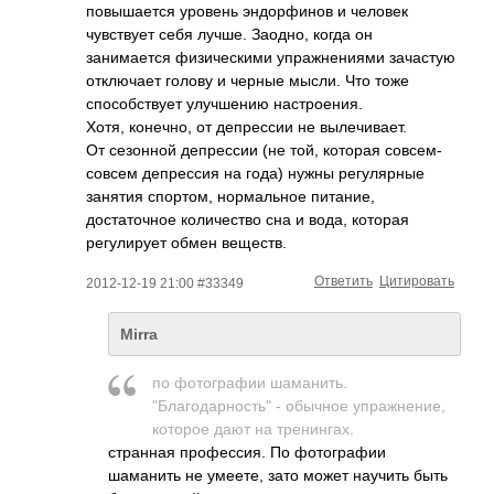
повышается уровень эндорфинов и человек
чувствует себя лучше. Заодно, когда он
занимается физическими упражнениями зачастую
отключает голову и черные мысли. Что тоже
способствует улучшению настроения.
Хотя, конечно, от депрессии не вылечивает.
От сезонной депрессии (не той, которая совсем-
совсем депрессия на года) нужны регулярные
занятия спортом, нормальное питание,
достаточное количество сна и вода, которая
регулирует обмен веществ.
Ответить
Цитировать
2012-12-19 21:00 #33349
Mirra
по фотографии шаманить.
"Благодарность" - обычное упражнение,
которое дают на тренингах.
странная профессия. По фотографии
шаманить не умеете, зато может научить быть