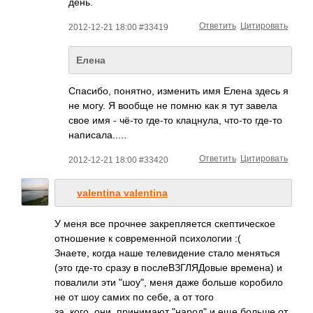
день.
Ответить
Цитировать
2012-12-21 18:00 #33419
Елена
Спасибо, понятно, изменить имя Елена здесь я
не могу. Я вообще не помню как я тут завела
свое имя - чё-то где-то клацнула, что-то где-то
написала.....
Ответить
Цитировать
2012-12-21 18:00 #33420
valentina valentina
У меня все прочнее закрепляется скептическое
отношение к современной психологии :(
Знаете, когда наше телевидение стало меняться
(это где-то сразу в послеВЗГЛЯДовые времена) и
повалили эти "шоу", меня даже больше коробило
не от шоу самих по себе, а от того
за_кого_они_прин­имают "народ" и еще больше от