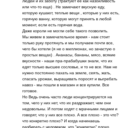
людей и их заботу (трактуют ее как назойливость
или что-то еще) . Не замечают вкусную еду,
которую кушают, теплые вещи , которые у них есть,
горячую ванну, которую могут принять в любой
момент, если есть горячая вода.
Даже короли не могли себе такого позволить.
Мы живем в замечательное время - нам стоит
только руку протянуть и мы получаем почти все,
чего бы хотели (я не о миллионах, но зачастую о
простых вещах) . Ананасы, бананы, мясо, всякие
вкусности - наши пра-прабабушки знали, что их
едят только высшее сословье, и то не все. Нам не
нужно постоянно пахать на земле, сеять, жать,
спасать урожаи, выращивать поросят и выгребать
навоз - мы пошли в магазин и все купили. Все
готовое.
Но Ведь очень часто люди концентрируются на
том, чего у них нет, что их раздражает, чем они
недовольны. И потом ходят с мрачными лицами и
говорят, что у них все плохо. А все плохо - это что?
что конкретно плохо? И когда начинаешь
разбирать с человеком, что "конкретно" плохо,