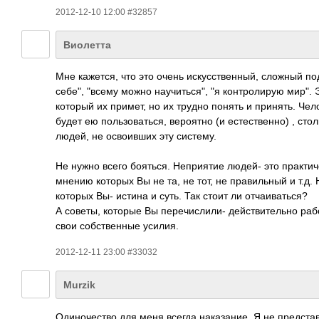
2012-12-10 12:00 #32857
Виолетта
Мне кажется, что это очень искусственный, сложный п
себе", "всему можно научиться", "я контролирую мир". 
который их примет, но их трудно понять и принять. Чел
будет ею пользоваться, вероятно (и естественно) , сто
людей, не освоивших эту систему.
Не нужно всего бояться. Неприятие людей- это практиче
мнению которых Вы не та, не тот, не правильный и т.д.
которых Вы- истина и суть. Так стоит ли отчаиваться?
А советы, которые Вы перечислили- действительно раб
свои собственные усилия.
2012-12-11 23:00 #33032
Murzik
Одиночество для меня всегда наказание. Я не предста