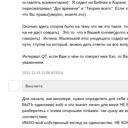
оставлять комментарии) . Я сидел на Библии и Коране,
пересматривал ''Дух времени'' и ''Теория всего''. Если 
что Вы правы(уверен, знаете это) .
.
Сколько здесь споров было на тему что же это такое, то
на не даст соврать) . Это то, что в Вашей голове(долго
говорить) . Истина. Маленький итог уходящего года(в 
пути, ступив на который, можно дать ответы на все воп
.
Интервал QT, если Вам о чём-то говорит имя Кэп, то Ва
уважением.
2012-12-15 22:00 #33216
Виолета
Для начала, как минимум, нужно определить для себя 
БЫТЬ одиноким(-кой) и что значит лично для меня НЕ Б
разберетесь с этими опорными точками- так сразу же в
соответствие.
ИМХО-мой собственный взгляд на одиночество. НЕ 