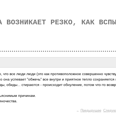
А ВОЗНИКАЕТ РЕЗКО, КАК ВСП
во, что все люди люди (это как прот­ивоп­олож­ное сове­ршенно чувств
о она успе­вает "обж­ечь" все внутри и прия­тное тепло сохр­аняе­тся 
, обид­ы... стир­аются - прои­сходит обну­ление, потом что-то возв­
бъя­снимым прич­инам.
н­очес­тва.
←
Предыдущее
Следую