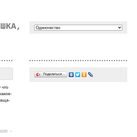
ЫШКА,
Поделиться…
у что
како­е-
раща­
щее
→