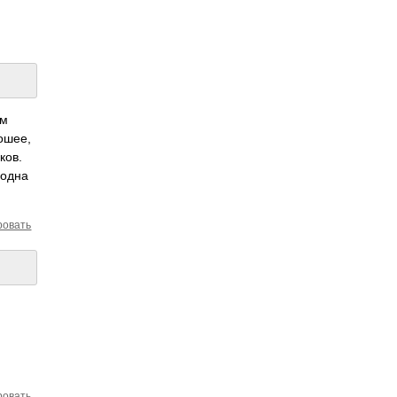
ом
о­шее,
ков.
 одна
ровать
ровать