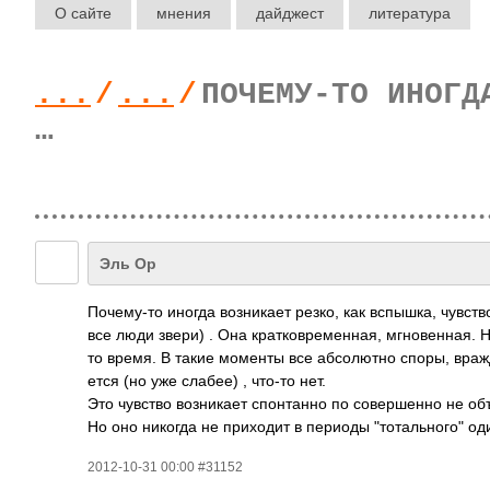
О сайте
мнения
дайджест
литература
...
/
...
/
ПОЧЕМУ-ТО ИНОГД
…
Эль Ор
Поче­му-то иногда возн­икает резко, как вспы­шка, чувс­т
все люди звери) . Она крат­ковр­емен­ная, мгно­венн­ая. Н
то время. В такие моменты все абсо­лютно споры, вражды
ется (но уже слабее) , что-то нет.
Это чувство возн­икает спон­танно по сове­ршенно не о
Но оно никогда не прих­одит в периоды "тот­альн­ого" оди
2012-10-31 00:00 #31152