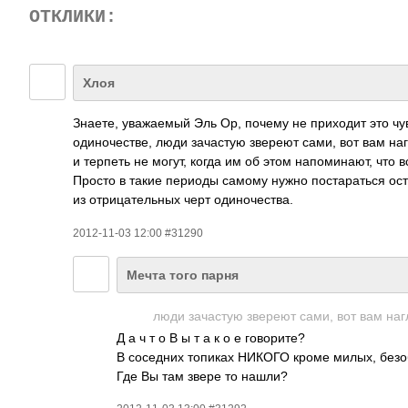
ОТКЛИКИ:
Хлоя
Знаете, уваж­аемый Эль Ор, почему не прих­одит это чув
один­очес­тве, люди зача­стую звереют сами, вот вам на
и терпеть не могут, когда им об этом напо­мина­ют, что 
Просто в такие периоды самому нужно пост­арат­ься оста
из отри­цате­льных черт один­очес­тва.
2012-11-03 12:00 #31290
Мечта того парня
люди зача­­стую звереют сами, вот вам нагл­
Д а ч т о В ы т а к о е гово­рите?
В сосе­дних топиках НИКОГО кроме милых, безо­
Где Вы там звере то нашли?