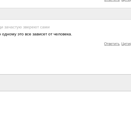
юди зача­­стую звереют сами
одному это все зависет от чело­века.
Ответить
Цити