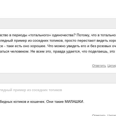
ство в периоды «тот­альн­ого» один­очес­тва? Потому, что в тота­льн
гл­ядный пример из сосе­дних топи­ков, просто пере­стают видеть хор
все - таки есть оно хоро­шее. Что можно увидеть его и без розовых оч
­ться чело­веком. Не всем это, правда удае­тся, что поде­лаешь, это
Ответить
Цити
­ядный пример из сосе­­дних топи­­ков
бидных котиков и коше­чек. Они такие МИЛА­ШКИ.
Ответить
Цити