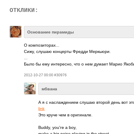
ОТКЛИКИ:
Основание пирамиды
О комп­озит­орах­...
Сижу, слушаю конц­ерты Фредди Мерк­ьюри.
...
Было бы ему инте­ресно, что о нем думает Марио Якоб
2012-10-27 00:00 #30976
мбвана
А я с насл­ажде­нием слушаю второй день вот эт
link
Это круче чем в ориг­инале.
Buddy, you're a boy,
make a big noise playing in the street,