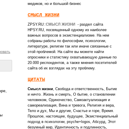
медиков, но и большой бизнес
СМЫСЛ ЖИЗНИ
ZPSY.RU::
СМЫСЛ ЖИЗНИ
- раздел сайта
HPSY.RU, посвященный одному из наиболее
важных вопросов в экзистенциализме. На нем
собраны работы по философии, психологии,
литературе, религии так или иначе связанные с
этой проблемой. На сайте вы можете найти
ровать
опросники и статистику охватывающую данные по
20.000 респондентов, а также мнения посетителей
сайта об их взглядах на эту проблему.
ЦИТАТЫ
Смысл жизни
,
Свобода и ответственность
,
Бытие
оре,
и ничто. Жизнь и смерть
,
О бытие, о становлении
человеком
,
Одиночество
,
Самоактуализация и
самореализация
,
Вина и тревога
,
Религия и вера
,
Тело и дух
,
Мы и другие
,
Счастье и горе
,
Время.
бы
Прошлое, настоящее, будущее
,
Экзистенциальный
подход в психологии
,
psyche+logos
,
Абсурд
,
Этот
безумный мир
,
Идентичность и подлинность
,