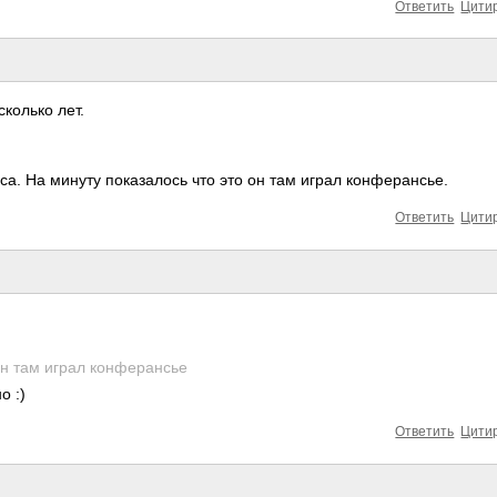
Ответить
Цити
колько лет.
. На минуту пока­залось что это он там играл конф­еран­сье.
Ответить
Цити
он там играл конф­­ера­н­сье
о :)
Ответить
Цити