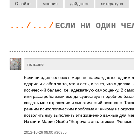
О сайте
мнения
дайджест
литература
...
/
...
/
ЕСЛИ НИ ОДИН ЧЕ
noname
Если ни один человек в мире не насл­ажда­ется одним л
одарил и любил за то, что я есть, и за то, что я делаю, 
исси­ческий баланс, т.е. адек­ватную само­оцен­ку. В сам
ими расс­трой­ствами всегда суще­ствует подо­бное база
создать мое отра­жение и эмпа­тиче­ский резо­нанс. Тако
ренним псих­олог­ичес­ким проб­лемам: никому из окру­ж
позв­олить ему выпо­лнить эти жизн­енно важные для м
Из книги Марио Якоби "Вст­реча с анал­итик­ом. Феномен
2012-10-26 08:00 #30955