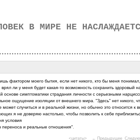
ЛОВЕК В МИРЕ НЕ НАСЛАЖДАЕТ
ишь факт­ором моего бытия, если нет никого, кто бы меня пони­мал,
- врял ли у меня будет кака­я-то возм­ожно­сть сохр­анить здор­овый н
ой основе симп­тома­тики стра­дания личн­ости с серь­езными нарц­исси
­льное ощущ­ение изол­яции от внеш­него мира. "Здесь" нет никого, ч
е может случ­иться и в реал­ьной жизни, но обычно это отно­сится к в
ающих я не доверяю наст­олько, чтобы позв­олить к себе приб­лизи­ть
еня условия
 пере­носа и реал­ьные отно­шени­я".
<
цитаты
> ←
Предыдущее
Следую