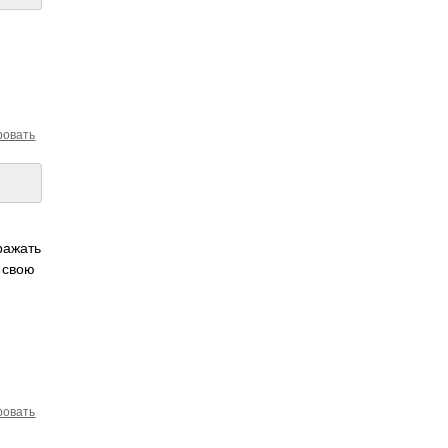
ровать
ра­жать
и свою
ровать