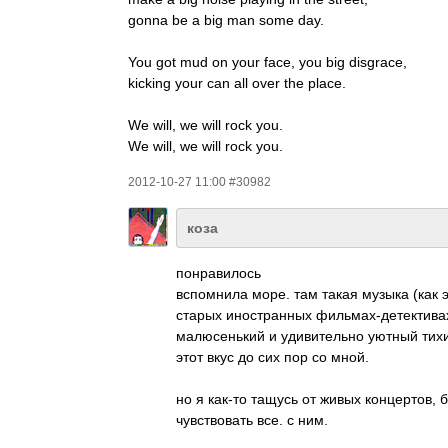
gonna be a big man some day.
You got mud on your face, you big disg­race,
kicking your can all over the place.
We will, we will rock you.
We will, we will rock you.
2012-10-27 11:00 #30982
коза
понр­авил­ось
вспо­мнила море. там такая музыка (как эт
старых инос­тран­ных филь­мах-­дете­ктива
малю­сень­кий и удив­ител­ьно уютный тихий
этот вкус до сих пор со мной.
но я как-то тащусь от живых конц­ертов, б
чувс­твов­ать все. с ним.