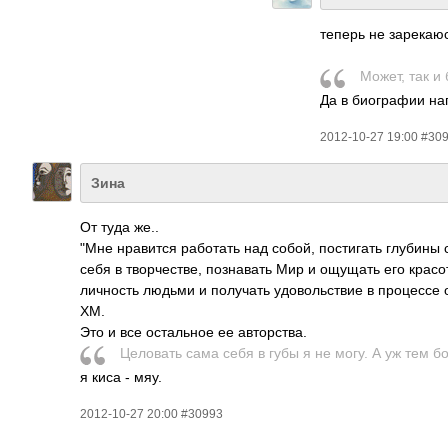
теперь не заре­каю
Может, так и 
Да в биог­рафии на
2012-10-27 19:00 #30
Зина
От туда же..
"Мне нрав­ится рабо­тать над собой, пост­игать глубины с
себя в твор­чест­ве, позн­авать Мир и ощущать его красо
личн­ость людьми и полу­чать удов­ольс­твие в проц­ессе от
ХМ.
Это и все оста­льное ее авто­рства.
Цело­вать сама себя в губы я не могу. А уж тем б
я киса - мяу.
2012-10-27 20:00 #30993