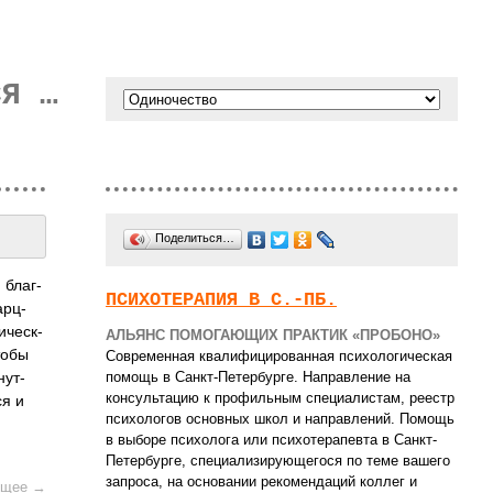
СЯ …
Поделиться…
 благ­
ПСИХОТЕРАПИЯ В С.-ПБ.
арц­
­ческ­
АЛЬЯНС ПОМОГАЮЩИХ ПРАКТИК «ПРОБОНО»
тобы
Современная квалифицированная психологическая
помощь в Санкт-Петербурге. Направление на
нут­
консультацию к профильным специалистам, реестр
ся и
психологов основных школ и направлений. Помощь
в выборе психолога или психотерапевта в Санкт-
Петербурге, специализирующегося по теме вашего
запроса, на основании рекомендаций коллег и
щее
→