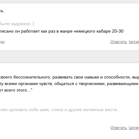
сь.
было заду­­мано :)
пи­сано он рабо­тает как раз в жанре неме­цкого кабаре 20-30
Ответить
Цити
990
воего бесс­озна­тель­ного, разв­ивать свои навыки и спос­обно­сти, вы
ту всеми орга­нами чувств, обща­ться с твор­ческ­ими, разв­иваю­щим
 всего этог­о..."
олее цело­вать себе шею, спину и другие инти­мные мест­а...
Ответить
Цити