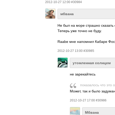
2012-10-27 12:00 #30984
мбвана
Не был на море страшно сказать с
Теперь уже точно не буду.
Raabe мне напо­мнил Кабаре Фосса
2012-10-27 13:00 #30985
утомленная солнцем
не заре­кайт­есь
пока­­зал­ось что это 
Может, так и было заду­ман
2012-10-27 17:00 #30986
Мбвана