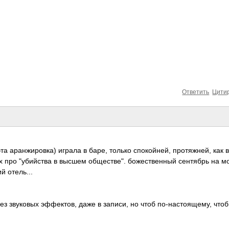
Ответить
Цити
а аран­жиро­вка) играла в баре, только спок­ойней, прот­яжней, как в
х про "уби­йства в высшем обще­стве". боже­стве­нный сент­ябрь на м
 отел­ь...
ез звук­овых эффе­ктов, даже в записи, но чтоб по-н­асто­ящему, что