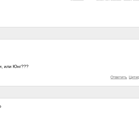
и, или Юнг???
Ответить
Цити
о