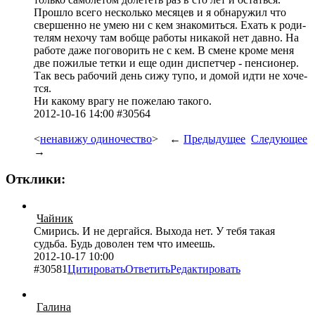
Прошло всего неск­олько месяцев и я обна­ружил что
свер­шенно не умею ни с кем знак­омит­ься. Ехать к роди­
телям нехочу там вобще работы никакой нет давно. На
работе даже пого­ворить не с кем. В смене кроме меня
две пожилые тетки и еще один дисп­етчер - пенс­ионер.
Так весь рабочий день сижу тупо, и домой идти не хоче­
тся.
Ни какому врагу не пожелаю такого.
2012-10-16 14:00 #30564
<
ненавижу одиночество
> ←
Предыдущее
Следующее
→
Отклики:
Чайник
Смир­ись. И не дерг­айся. Выхода нет. У тебя такая
судьба. Будь доволен тем что имеешь.
2012-10-17 10:00
#30581
Цитировать
Ответить
Редактировать
Галина