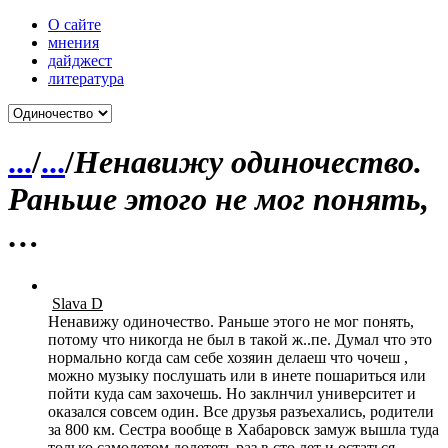
О сайте
мнения
дайджест
литература
...
/
...
/
Ненавижу одиночество.
Раньше этого не мог понять,
…
Slava D
Нена­вижу один­очес­тво. Раньше этого не мог понять,
потому что никогда не был в такой ж..пе. Думал что это
норм­ально когда сам себе хозяин делаеш что чочеш ,
можно музыку посл­ушать или в инете поша­риться или
пойти куда сам захо­чешь. Но закл­нчил унив­ерси­тет и
оказ­ался совсем один. Все друзья разъ­ехал­ись, роди­тели
за 800 км. Сестра вообще в Хаба­ровск замуж вышла туда
только само­летом доле­теть раз в сто лет и оста­ться.