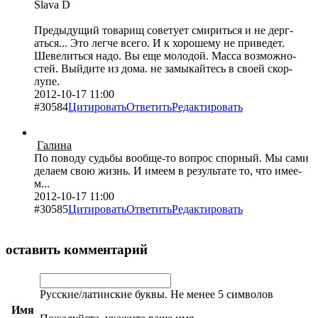
Slava D
Пред­ыдущий товарищ сове­тует смир­иться и не дерг­
атьс­я... Это легче всего. И к хоро­шему не прив­едет.
Шеве­литься надо. Вы еще моло­дой. Масса возм­ожно­
стей. Выйдите из дома. не замы­кайт­есь в своей скор­
лупе.
2012-10-17 11:00
#30584
Цитировать
Ответить
Редактировать
Галина
По поводу судьбы вооб­ще-то вопрос спор­ный. Мы сами
делаем свою жизнь. И имеем в резу­льтате то, что имее­
м...
2012-10-17 11:00
#30585
Цитировать
Ответить
Редактировать
оставить комментарий
Русские/латинские буквы. Не менее 5 символов
Имя