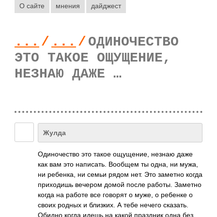
О сайте
мнения
дайджест
...
/
...
/
ОДИНОЧЕСТВО
ЭТО ТАКОЕ ОЩУЩЕНИЕ,
НЕЗНАЮ ДАЖЕ …
Жулда
Один­очес­тво это такое ощущ­ение, незнаю даже
как вам это напи­сать. Вообщем ты одна, ни мужа,
ни ребе­нка, ни семьи рядом нет. Это заметно когда
прих­одишь вечером домой после работы. Заметно
когда на работе все говорят о муже, о ребенке о
своих родных и близ­ких. А тебе нечего сказ­ать.
Обидно когда идешь на какой праз­дник одна без