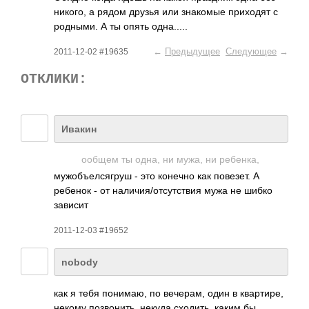
никого, а рядом друзья или знак­омые прих­одят с
родн­ыми. А ты опять одна­.....
←
Предыдущее
Следующее
→
2011-12-02 #19635
ОТКЛИКИ:
Ивакин
ообщем ты одна, ни мужа, ни ребе­нка,
мужо­бъел­сягруш - это конечно как пове­зет. А
ребенок - от нали­чия/­отсу­тствия мужа не шибко
зависит
2011-12-03 #19652
nobody
как я тебя пони­маю, по вече­рам, один в квар­тире,
некому позв­онить, некуда сход­ить, каким бы