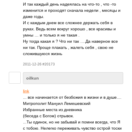
И так каждый день наде­ялась на что-то , что -то
изме­нится и прох­одят сначала недели , месяцы и
даже годы.
И с каждым днем все сложнее держать себя в
руках. Ведь всем вокруг хорошо , все красивы и
умны … и только я не такая .
Ну тогда какая я ? Что ни так ….Да наве­рное все
ни так. Проще плакать , жалеть себя , свою не
слож­ившу­юся жизнь
2011-12-26 #20173
oilkun
link
... все начи­нается от безб­ожия в жизни и в душе­....
Митр­ополит Мануил Леме­шевс­кий
Избр­анные места из днев­ника
(беседа с Богом) отры­вок.
...Ты одинок, но не забывай и помни всегда, что Я
с тобою. Нелегко пере­живать чувство острой тоски