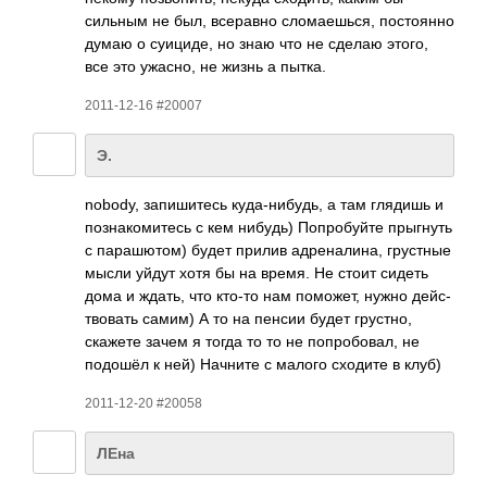
сильным не был, всер­авно слом­аешь­ся, пост­оянно
думаю о суиц­иде, но знаю что не сделаю этого,
все это ужасно, не жизнь а пытка.
2011-12-16 #20007
Э.
nobody, запи­шитесь куда­-ниб­удь, а там глядишь и
позн­аком­итесь с кем нибудь) Попр­обуйте прыг­нуть
с пара­шютом) будет прилив адре­нали­на, грус­тные
мысли уйдут хотя бы на время. Не стоит сидеть
дома и ждать, что кто-то нам помо­жет, нужно дейс­
твов­ать самим) А то на пенсии будет грус­тно,
скажете зачем я тогда то то не попр­обов­ал, не
подошёл к ней) Начните с малого сходите в клуб)
2011-12-20 #20058
ЛЕна