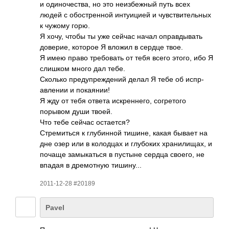
и один­очес­тва, но это неиз­бежный путь всех
людей с обос­трен­ной инту­ицией и чувс­твит­ельных
к чужому горю.
Я хочу, чтобы ты уже сейчас начал опра­вдыв­ать
дове­рие, которое Я вложил в сердце твое.
Я имею право треб­овать от тебя всего этого, ибо Я
слишком много дал тебе.
Сколько пред­упре­ждений делал Я тебе об испр­
авле­нии и пока­янии!
Я жду от тебя ответа искр­енне­го, согр­етого
порывом души твоей.
Что тебе сейчас оста­ется?
Стре­миться к глуб­инной тишине, какая бывает на
дне озер или в коло­дцах и глуб­оких хран­илищ­ах, и
почаще замы­каться в пустыне сердца своего, не
впадая в дрем­отную тиши­ну...
2011-12-28 #20189
Pavel