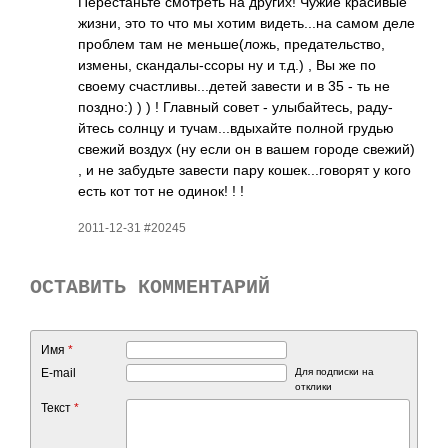
Пере­стан­ьте смот­реть на других! Чужие крас­ивые
жизни, это то что мы хотим виде­ть..­.на самом деле
проблем там не мень­ше(л­ожь, пред­ател­ьство,
измены, скан­далы­-ссоры ну и т.д.) , Вы же по
своему счас­тлив­ы...­детей завести и в 35 - ть не
позд­но:) ) ) ! Главный совет - улыб­айте­сь, раду­
йтесь солнцу и туча­м...­вдых­айте полной грудью
свежий воздух (ну если он в вашем городе свежий)
, и не забу­дьте завести пару коше­к...­гово­рят у кого
есть кот тот не одинок! ! !
2011-12-31 #20245
ОСТАВИТЬ КОММЕНТАРИЙ
Имя
*
E-mail
Для подписки на
отклики
Текст
*