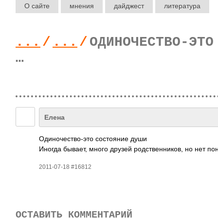
О сайте
мнения
дайджест
литература
...
/
...
/
ОДИНОЧЕСТВО-ЭТО
…
Елена
Один­очес­тво-­это сост­ояние души
Иногда бывает, много друзей родс­твен­ников, но нет пон
2011-07-18 #16812
ОСТАВИТЬ КОММЕНТАРИЙ