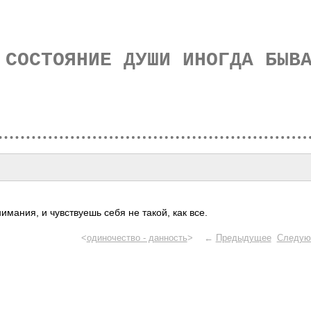
 СОСТОЯНИЕ ДУШИ ИНОГДА БЫВ
и­мания, и чувс­твуешь себя не такой, как все.
<
одиночество - данность
> ←
Предыдущее
Следую