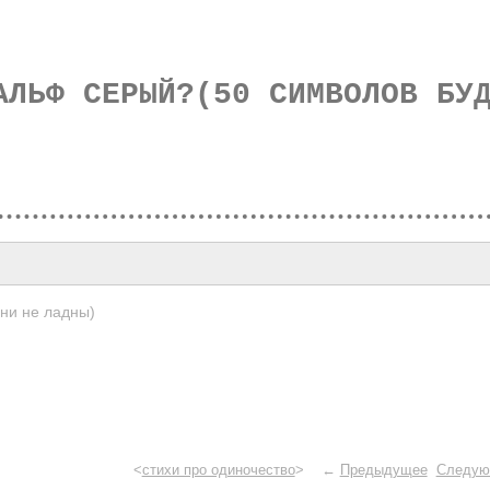
АЛЬФ СЕРЫЙ?(50 СИМВОЛОВ БУ
ни не ладны)
<
стихи про одиночество
> ←
Предыдущее
Следую