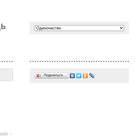
ДЬ
Поделиться…
щее
→