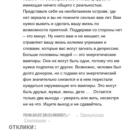
имеющая ничего общего с реальностью.
Представьте себя на необитаемом острове, где
нет зеркала и вы не помните сколько вам лет. Вам
нужно выжить и сделать вашу жизнь по
возможности приятной. Поддержки со стороны нет
– это минус. Ну никто вам и не мешает, не
отравляет вашу жизнь колкими упреками и
словами, которые вас могут загнать в депрессию.
Больше половины людей — это энергетические
вампиры. Они не могут быть одни, потому что им
нужна подпитка от других. Возможно, человек был
долго донором, но с годами его энергетический
фон значительно снизился и в нем перестали
нуждаться окружающие его вампиры. Это могут
быть друзья, мужья, жены, дети … . Остается
только два выхода – умереть или жить, несмотря
ни на что. Ищите выход и не сдавайтесь.
<
одиночество - данность
> ←
Предыдущее
2018-10-27 18:00 #83097
Следующее
→
ОТКЛИКИ: