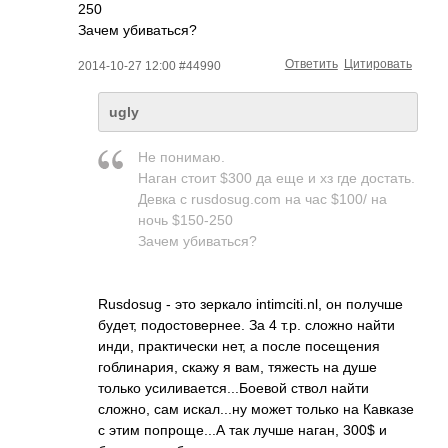
250
Зачем убиваться?
Ответить
Цитировать
2014-10-27 12:00 #44990
ugly
Не понимаю.
Наган стоит $300 да еще и хз где достать.
Девка с rusdosug.com на час $100/ на
ночь $150-250
Зачем убиваться?
Rusdosug - это зеркало intimciti.nl, он получше
будет, подостовернее. За 4 т.р. сложно найти
инди, практически нет, а после посещения
гоблинария, скажу я вам, тяжесть на душе
только усиливается...Бо­евой ствол найти
сложно, сам искал...ну может только на Кавказе
с этим попроще...А так лучше наган, 300$ и