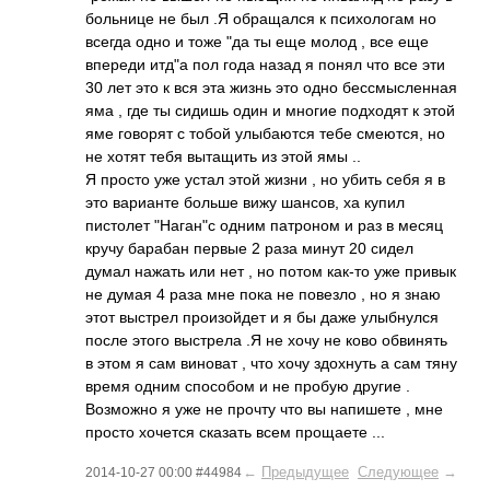
больнице не был .Я обращался к психологам но
всегда одно и тоже "да ты еще молод , все еще
впереди итд"а пол года назад я понял что все эти
30 лет это к вся эта жизнь это одно бессмысленная
яма , где ты сидишь один и многие подходят к этой
яме говорят с тобой улыбаются тебе смеются, но
не хотят тебя вытащить из этой ямы ..
Я просто уже устал этой жизни , но убить себя я в
это варианте больше вижу шансов, ха купил
пистолет "Наган"с одним патроном и раз в месяц
кручу барабан первые 2 раза минут 20 сидел
думал нажать или нет , но потом как-то уже привык
не думая 4 раза мне пока не повезло , но я знаю
этот выстрел произойдет и я бы даже улыбнулся
после этого выстрела .Я не хочу не ково обвинять
в этом я сам виноват , что хочу здохнуть а сам тяну
время одним способом и не пробую другие .
Возможно я уже не прочту что вы напишете , мне
просто хочется сказать всем прощаете ...
←
Предыдущее
Следующее
→
2014-10-27 00:00 #44984