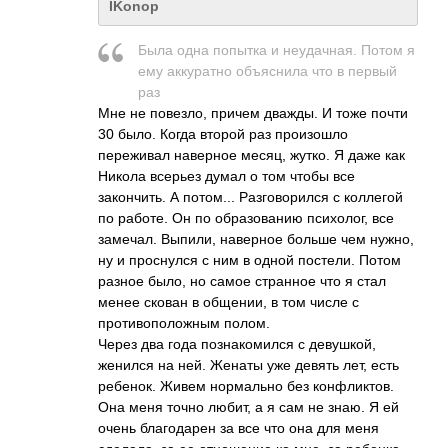
IKonop
Была одна попытка и неудачная. Потом я
ему аккуратно объяснила что в первый
раз
Мне не повезло, причем дважды. И тоже почти
30 было. Когда второй раз произошло
переживал наверное месяц, жутко. Я даже как
Никола всерьез думал о том чтобы все
закончить. А потом... Разговорился с коллегой
по работе. Он по образованию психолог, все
замечал. Выпили, наверное больше чем нужно,
ну и проснулся с ним в одной постели. Потом
разное было, но самое странное что я стал
менее скован в общении, в том числе с
противоположным полом.
Через два года познакомился с девушкой,
женился на ней. Женаты уже девять лет, есть
ребенок. Живем нормально без конфликтов.
Она меня точно любит, а я сам не знаю. Я ей
очень благодарен за все что она для меня