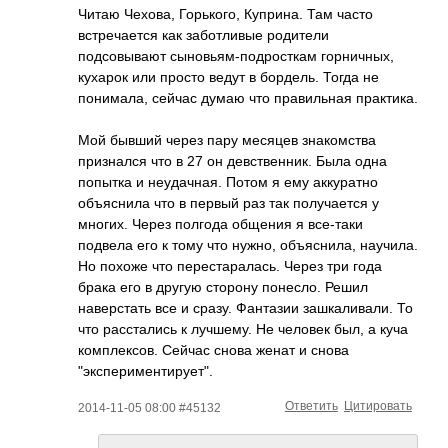
Читаю Чехова, Горького, Куприна. Там часто
встречается как заботливые родители
подсовывают сыновьям-подрост­кам горничных,
кухарок или просто ведут в бордель. Тогда не
понимала, сейчас думаю что правильная практика.
Мой бывший через пару месяцев знакомства
признался что в 27 он девственник. Была одна
попытка и неудачная. Потом я ему аккуратно
объяснила что в первый раз так получается у
многих. Через полгода общения я все-таки
подвела его к тому что нужно, объяснила, научила.
Но похоже что перестаралась. Через три года
брака его в другую сторону понесло. Решил
наверстать все и сразу. Фантазии зашкаливали. То
что расстались к лучшему. Не человек был, а куча
комплексов. Сейчас снова женат и снова
"экспериментируе­т".
Ответить
Цитировать
2014-11-05 08:00 #45132