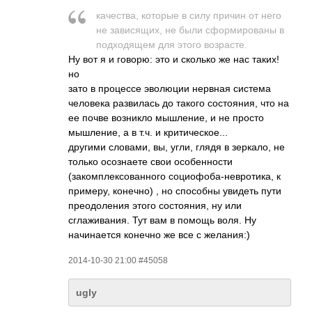
качества, которые в силу причин от него
не зависящих, не были сформированы в
подходящем для этого возрасте.
Ну вот я и говорю: это и сколько же нас таких!
но
зато в процессе эволюции нервная система
человека развилась до такого состояния, что на
ее почве возникло мышление, и не просто
мышление, а в т.ч. и критическое...
другими словами, вы, угли, глядя в зеркало, не
только осознаете свои особенности
(закомплексованн­ого социофоба-невро­­тика, к
примеру, конечно) , но способны увидеть пути
преодоления этого состояния, ну или
сглаживания. Тут вам в помощь воля. Ну
начинается конечно же все с желания:)
2014-10-30 21:00 #45058
ugly