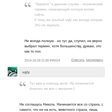
"Зеркало" в данном случае - технический
термин, означающий полную копию
сайта.
К тому же унылый ugly как всегда неправ.
Это не зеркало.
Не всегда полную...но тут, да, ступил, не верно
выбрал термин, хотя большинству, думаю, это
как то пох.
Ответить
Цитировать
2014-10-29 21:00 #45024
ugly
Тут вам в помощь воля. Ну начинается
конечно же все с желания:)
Не соглашусь Николь. Начинается все со страха, с
самого, что ни на есть, животного страха, лишь