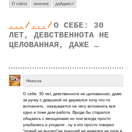
О сайте
мнения
дайджест
...
/
...
/
О СЕБЕ: 30
ЛЕТ, ДЕВСТВЕННОТА НЕ
ЦЕЛОВАННАЯ, ДАЖЕ …
Никола
О себе: 30 лет, девственнота не целованная, даже
за ручку с девушкой не держался хочу что-то
вспомнить , оказывается не чего вспомнить все
одно и тоже дом-работа .Вроде бы старался
общаюсь с женщинами но они всегда просто
улыбались и уходили , ну а кто просто говорил
"рожай не вышел"не пьющий не инвалид не разу в