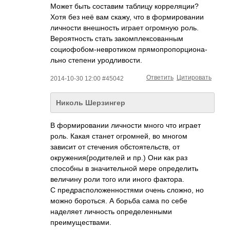
Может быть составим таблицу корреляции?
Хотя без неё вам скажу, что в формировании
личности внешность играет огромную роль.
Вероятность стать закомплексованны­м
социофобом-невро­тиком прямопропорциона­
льно степени уродливости.
Ответить
Цитировать
2014-10-30 12:00 #45042
Николь Шерзингер
В формировании личности много что играет
роль. Какая станет огромней, во многом
зависит от стечения обстоятельств, от
окружения(родите­лей и пр.) Они как раз
способны в значительной мере определить
величину роли того или иного фактора.
С предрасположенно­стями очень сложно, но
можно бороться. А борьба сама по себе
наделяет личность определенными
преимуществами.