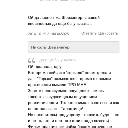
Ой да ладно г-жа Шерзингер, с вашей
внешностью да еще бы унывать...
Ответить
Цитировать
2014-10-29 21:00 #45025
Николь Шерзингер
да еще бы унывать
Ой, даааааа, ugly...
Вот прямо сейчас в "зеркало" посмотрела и
да... "Горько" называется... прямо в прямом
практически смысле ПРО МНЕ.
Знаете неописуемое ощущение - смесь
тошноты с чудовищным ощущением
реалистичности. Тот кто снимал, знает все и как
не по-наслышке. Талантище!
Не поленитесь(преду­прежу - тошнить будет... но
и не только, и оно того стоит, надо сказать) ...
Фильм практически чайка баха(многоуровне­