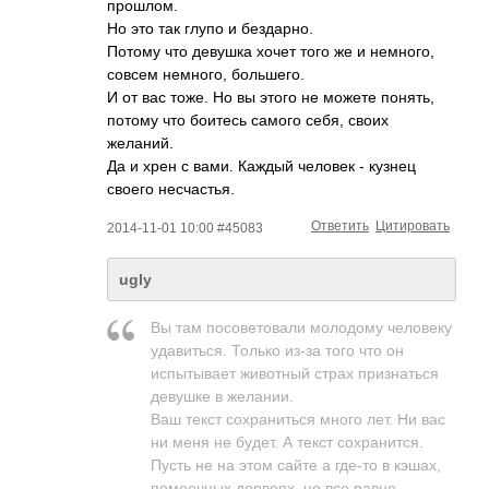
прошлом.
Но это так глупо и бездарно.
Потому что девушка хочет того же и немного,
совсем немного, большего.
И от вас тоже. Но вы этого не можете понять,
потому что боитесь самого себя, своих
желаний.
Да и хрен с вами. Каждый человек - кузнец
своего несчастья.
Ответить
Цитировать
2014-11-01 10:00 #45083
ugly
Вы там посоветовали молодому человеку
удавиться. Только из-за того что он
испытывает животный страх признаться
девушке в желании.
Ваш текст сохраниться много лет. Ни вас
ни меня не будет. А текст сохранится.
Пусть не на этом сайте а где-то в кэшах,
помоечных дорвеях, но все равно