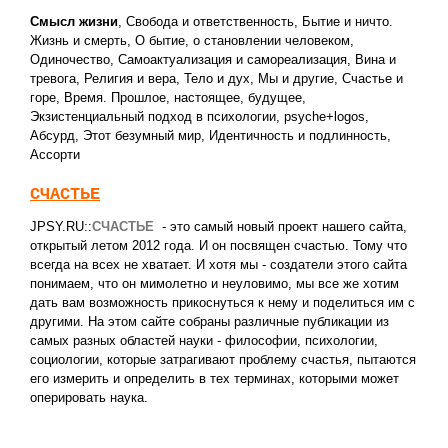
Смысл жизни
,
Свобода и ответственность
,
Бытие и ничто.
Жизнь и смерть
,
О бытие, о становлении человеком
,
Одиночество
,
Самоактуализация и самореализация
,
Вина и
тревога
,
Религия и вера
,
Тело и дух
,
Мы и другие
,
Счастье и
горе
,
Время. Прошлое, настоящее, будущее
,
Экзистенциальный подход в психологии
,
psyche+logos
,
Абсурд
,
Этот безумный мир
,
Идентичность и подлинность
,
Ассорти
СЧАСТЬЕ
JPSY.RU::
СЧАСТЬЕ
- это самый новый проект нашего сайта,
открытый летом 2012 года. И он посвящен счастью. Тому что
всегда на всех не хватает. И хотя мы - создатели этого сайта
понимаем, что он мимолетно и неуловимо, мы все же хотим
дать вам возможность прикоснуться к нему и поделиться им с
другими. На этом сайте собраны различные публикации из
самых разных областей науки - философии, психологии,
социологии, которые затрагивают проблему счастья, пытаются
его измерить и определить в тех терминах, которыми может
оперировать наука.