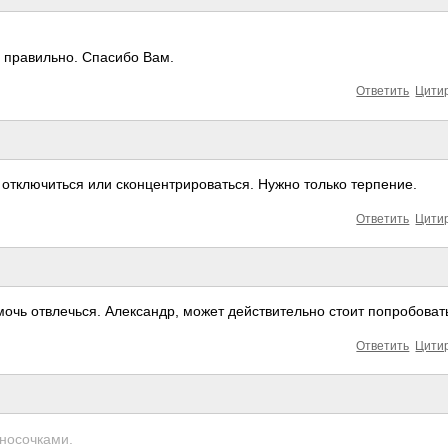
ё правильно. Спасибо Вам.
Ответить
Цити
отключиться или сконцентрировать­ся. Нужно только терпение.
Ответить
Цити
мочь отвлечься. Александр, может действительно стоит попробовать
Ответить
Цити
носочкам­и.