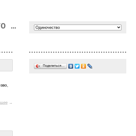
ТО …
Поделиться…
зво,
щее
→