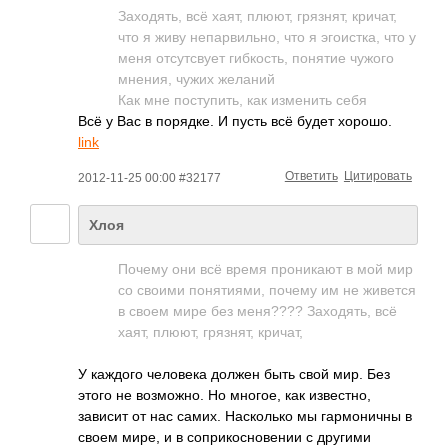
Заходять, всё хаят, плюют, грязнят, кричат,
что я живу непарвильно, что я эгоистка, что у
меня отсутсвует гибкость, понятие чужого
мнения, чужих желаний
Как мне поступить, как изменить себя
Всё у Вас в порядке. И пусть всё будет хорошо.
link
Ответить
Цитировать
2012-11-25 00:00 #32177
Хлоя
Почему они всё время проникают в мой мир
со своими понятиями, почему им не живется
в своем мире без меня???? Заходять, всё
хаят, плюют, грязнят, кричат,
У каждого человека должен быть свой мир. Без
этого не возможно. Но многое, как известно,
зависит от нас самих. Насколько мы гармоничны в
своем мире, и в соприкосновении с другими