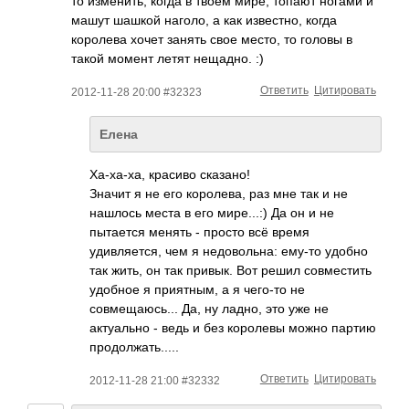
то изменить, когда в твоем мире, топают ногами и
машут шашкой наголо, а как известно, когда
королева хочет занять свое место, то головы в
такой момент летят нещадно. :)
Ответить
Цитировать
2012-11-28 20:00 #32323
Елена
Ха-ха-ха, красиво сказано!
Значит я не его королева, раз мне так и не
нашлось места в его мире...:) Да он и не
пытается менять - просто всё время
удивляется, чем я недовольна: ему-то удобно
так жить, он так привык. Вот решил совместить
удобное я приятным, а я чего-то не
совмещаюсь... Да, ну ладно, это уже не
актуально - ведь и без королевы можно партию
продолжать.....
Ответить
Цитировать
2012-11-28 21:00 #32332