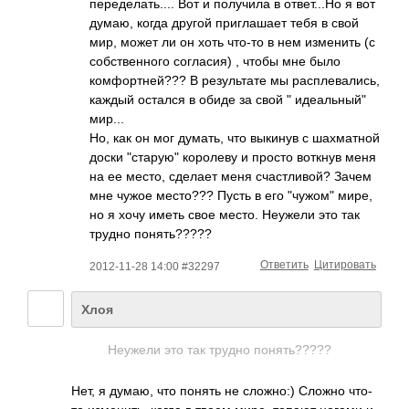
переделать.... Вот и получила в ответ...Но я вот
думаю, когда другой приглашает тебя в свой
мир, может ли он хоть что-то в нем изменить (с
собственного согласия) , чтобы мне было
комфортней??? В результате мы расплевались,
каждый остался в обиде за свой " идеальный"
мир...
Но, как он мог думать, что выкинув с шахматной
доски "старую" королеву и просто воткнув меня
на ее место, сделает меня счастливой? Зачем
мне чужое место??? Пусть в его "чужом" мире,
но я хочу иметь свое место. Неужели это так
трудно понять?????
Ответить
Цитировать
2012-11-28 14:00 #32297
Хлоя
Неужели это так трудно понять?????
Нет, я думаю, что понять не сложно:) Сложно что-