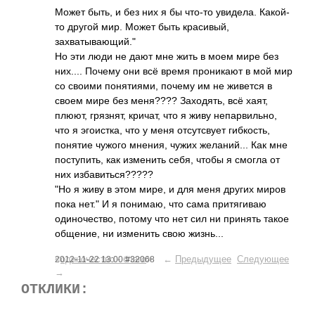
Может быть, и без них я бы что-то увидела. Какой-
то другой мир. Может быть красивый,
захватывающий."
Но эти люди не дают мне жить в моем мире без
них.... Почему они всё время проникают в мой мир
со своими понятиями, почему им не живется в
своем мире без меня???? Заходять, всё хаят,
плюют, грязнят, кричат, что я живу непарвильно,
что я эгоистка, что у меня отсутсвует гибкость,
понятие чужого мнения, чужих желаний... Как мне
поступить, как изменить себя, чтобы я смогла от
них избавиться?????
"Но я живу в этом мире, и для меня других миров
пока нет." И я понимаю, что сама притягиваю
одиночество, потому что нет сил ни принять такое
общение, ни изменить свою жизнь...
<
одиночество - благо
> ←
Предыдущее
Следующее
2012-11-22 13:00 #32068
→
ОТКЛИКИ: