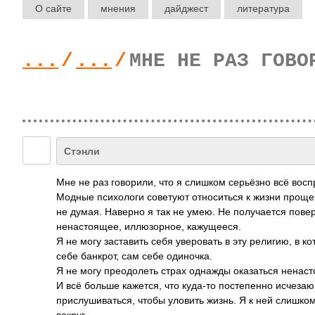
О сайте
мнения
дайджест
литература
...
/
...
/
МНЕ НЕ РАЗ ГОВО
Стэнли
Мне не раз говорили, что я слишком серьёзно всё восп
Модные психологи советуют относиться к жизни проще, 
не думая. Наверно я так не умею. Не получается повер
ненастоящее, иллюзорное, кажущееся.
Я не могу заставить себя уверовать в эту религию, в к
себе банкрот, сам себе одиночка.
Я не могу преодолеть страх однажды оказаться ненас
И всё больше кажется, что куда-то постепенно исчезаю.
прислушиваться, чтобы уловить жизнь. Я к ней слишко