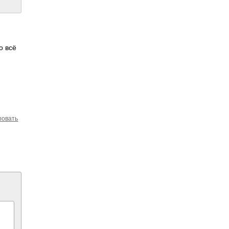
о всё
ровать