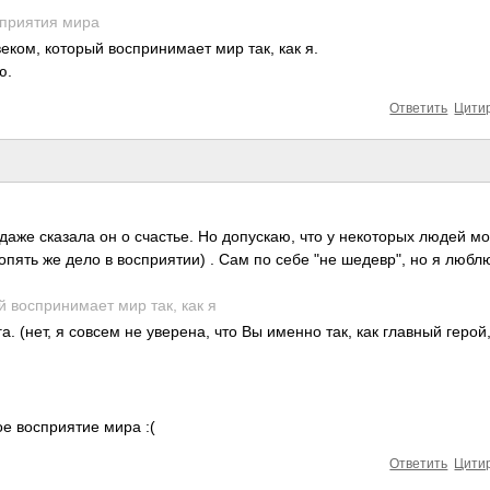
сприятия мира
еком, который воспринимает мир так, как я.
ю.
Ответить
Цити
ы даже сказала он о счастье. Но допускаю, что у некоторых людей м
пять же дело в восприятии) . Сам по себе "не шедевр", но я любл
 воспринимает мир так, как я
­ (нет, я совсем не уверена, что Вы именно так, как главный герой
е восприятие мира :(
Ответить
Цити