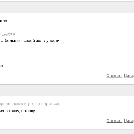
ало.
­_друга­
 а больше - своей же глупости.
ю.
Ответить
Цити
още, как к игре, не париться,
 в топку, в топку.
Ответить
Цити