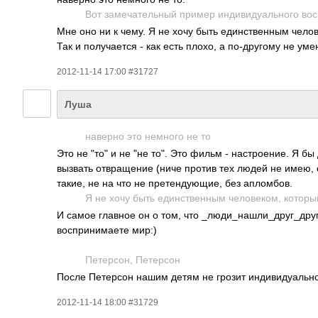
Вот замечательный пример индивидуального во
Мне оно ни к чему. Я не хочу быть единственным челов
Так и получается - как есть плохо, а по-другому не уме
2012-11-14 17:00 #31727
Луша
наверно это немного не то
Это не "то" и не "не то". Это фильм - настроение. Я б
вызвать отвращение (ниче против тех людей не имею, о
такие, не на что не претендующие, без апломбов.
Я не хочу быть единственным человеком, который
И самое главное он о том, что _люди_нашли_друг­_друга.
воспринимаете мир:)
Петерсон, Петерсон
После Петерсон нашим детям не грозит индивидуально
2012-11-14 18:00 #31729