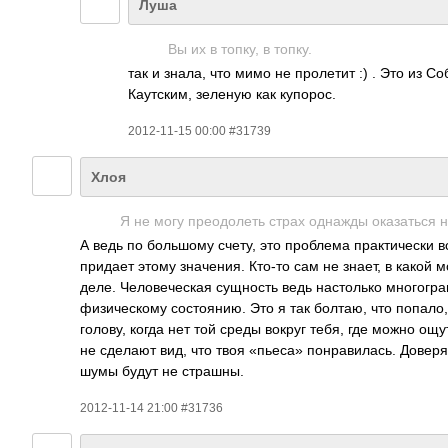
Луша
Вы их в топку, в топку.
так и знала, что мимо не пролетит :) . Это из С
Каутским, зеленую как купорос.
2012-11-15 00:00 #31739
Хлоя
Я не могу преодолеть страх однажды оказаться 
А ведь по большому счету, это проблема практически в
придает этому значения. Кто-то сам не знает, в какой 
деле. Человеческая сущность ведь настолько многогран
физическому состоянию. Это я так болтаю, что попало
голову, когда нет той среды вокруг тебя, где можно ощ
не сделают вид, что твоя «пьеса» понравилась. Доверят
шумы будут не страшны.
2012-11-14 21:00 #31736