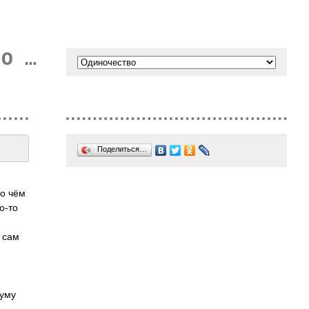
НО …
Поделиться…
 о чём
о-то
, сам
шуму