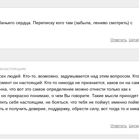
обачьего сердца. Переписку кого там (забыла, лениво смотреть) с
Ответить
Цити
ненастоящим.
сех людей. Кто-то, возможно, задумывается над этим вопросом. Кто
момент он настоящий. Кто-то никогда не признается, каков он на са
на, что вот это самое определение можно отнести только как к
, но прекрасно понимаю, о чем Вы говорите. Такие мысли приходят
утить себя настоящим, не бояться, что тебя не поймут, именно пойму
ь и получить доверие, поддержку, обрести силу, вот тогда то и ник
Ответить
Цити