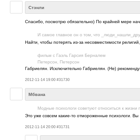
Стэнли
Спасибо, посмотрю обязательно) По крайней мере нач
И самое главное он о том, что _люди_нашли_друг­
Найти, чтобы потерять из-за несовместимости религий,
фильм с Гаэль Гарсия Берналем
Петерсон, Петерсон
Габриелян. Исключительно Габриелян. (Не) рекоменду
2012-11-14 19:00 #31730
Мбвана
Модные психологи советуют относиться к жизни пр
Это уже совсем какие-то отмороженные психологи. Вы их
2012-11-14 20:00 #31731