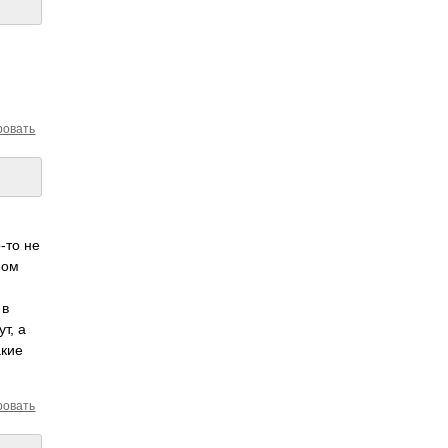
ровать
-то не
мом
 в
т, а
акие
ровать