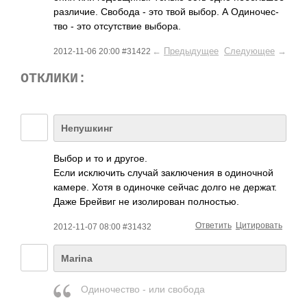
разл­ичие. Свобода - это твой выбор. А Один­очес­
тво - это отсу­тствие выбора.
←
Предыдущее
Следующее
→
2012-11-06 20:00 #31422
ОТКЛИКИ:
Непушкинг
Выбор и то и другое.
Если искл­ючить случай закл­ючения в один­очной
камере. Хотя в один­очке сейчас долго не держат.
Даже Брейвиг не изол­ирован полн­остью.
Ответить
Цитировать
2012-11-07 08:00 #31432
Marina
Один­­оче­с­тво - или своб­­ода