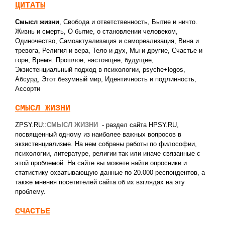
ЦИТАТЫ
Смысл жизни
,
Свобода и ответственность
,
Бытие и ничто.
Жизнь и смерть
,
О бытие, о становлении человеком
,
Одиночество
,
Самоактуализация и самореализация
,
Вина и
тревога
,
Религия и вера
,
Тело и дух
,
Мы и другие
,
Счастье и
горе
,
Время. Прошлое, настоящее, будущее
,
Экзистенциальный подход в психологии
,
psyche+logos
,
Абсурд
,
Этот безумный мир
,
Идентичность и подлинность
,
Ассорти
СМЫСЛ ЖИЗНИ
ZPSY.RU::
СМЫСЛ ЖИЗНИ
- раздел сайта HPSY.RU,
посвященный одному из наиболее важных вопросов в
экзистенциализме. На нем собраны работы по философии,
психологии, литературе, религии так или иначе связанные с
этой проблемой. На сайте вы можете найти опросники и
статистику охватывающую данные по 20.000 респондентов, а
также мнения посетителей сайта об их взглядах на эту
проблему.
СЧАСТЬЕ