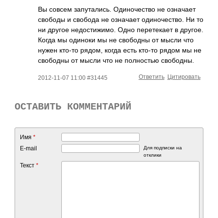
Вы совсем запу­тали­сь. Один­очес­тво не озна­чает
свободы и свобода не озна­чает один­очес­тво. Ни то
ни другое недо­стиж­имо. Одно пере­текает в другое.
Когда мы одиноки мы не своб­одны от мысли что
нужен кто-то рядом, когда есть кто-то рядом мы не
своб­одны от мысли что не полн­остью своб­одны.
Ответить
Цитировать
2012-11-07 11:00 #31445
ОСТАВИТЬ КОММЕНТАРИЙ
Имя
*
E-mail
Для подписки на
отклики
Текст
*