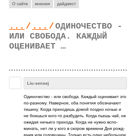
О сайте
мнения
дайджест
...
/
...
/
ОДИНОЧЕСТВО -
ИЛИ СВОБОДА. КАЖДЫЙ
ОЦЕНИВАЕТ …
Liu-sensej
Один­очес­тво - или своб­ода. Каждый оцен­ивает это
по-р­азно­му. Наве­рное, оба понятия обоз­начают
тишину. Когда прих­одишь домой поздно ночью и
не боишься кого-то разб­удить. Когда пьешь чай, не
ожидая ничьего прих­ода. Когда не нужно вспо­
мина­ть, нет ли у кого в скором времени Дня рожд­
ения или годо­вщины. Только есть одно небо­льшое