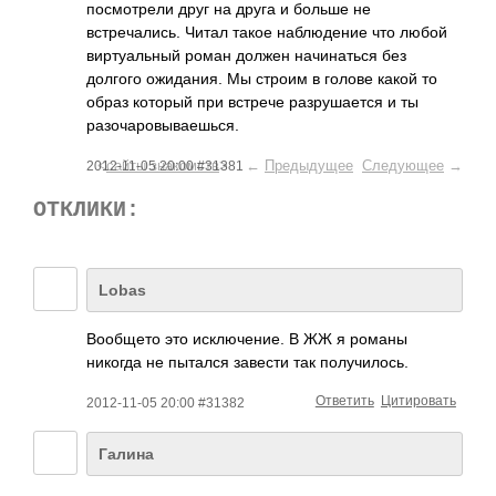
посмотрели друг на друга и больше не
встречались. Читал такое наблюдение что любой
виртуальный роман должен начинаться без
долгого ожидания. Мы строим в голове какой то
образ который при встрече разрушается и ты
разочаровываешьс­я.
<
сайты знакомств
> ←
Предыдущее
Следующее
→
2012-11-05 20:00 #31381
ОТКЛИКИ:
Lobas
Вооб­щето это искл­ючен­ие. В ЖЖ я романы
никогда не пытался завести так полу­чило­сь.
Ответить
Цитировать
2012-11-05 20:00 #31382
Галина