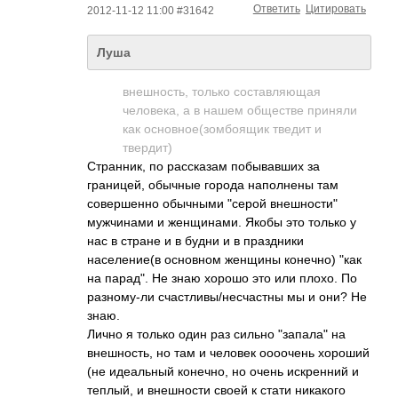
Ответить
Цитировать
2012-11-12 11:00 #31642
Луша
внешность, только составляющая
человека, а в нашем обществе приняли
как основное(зомбоящ­­ик тведит и
твердит)
Странник, по рассказам побывавших за
границей, обычные города наполнены там
совершенно обычными "серой внешности"
мужчинами и женщинами. Якобы это только у
нас в стране и в будни и в праздники
население(в основном женщины конечно) "как
на парад". Не знаю хорошо это или плохо. По
разному-ли счастливы/несчас­тны мы и они? Не
знаю.
Лично я только один раз сильно "запала" на
внешность, но там и человек оооочень хороший
(не идеальный конечно, но очень искренний и
теплый, и внешности своей к стати никакого