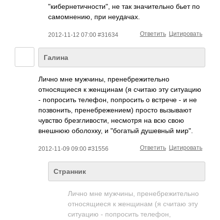
"кибернетичности­", не так значительно бьет по
самомнению, при неудачах.
Ответить
Цитировать
2012-11-12 07:00 #31634
Галина
Лично мне мужчины, пренебрежительно
относящиеся к женщинам (я считаю эту ситуацию
- попросить телефон, попросить о встрече - и не
позвонить, пренебрежением) просто вызывают
чувство брезгливости, несмотря на всю свою
внешнюю оболохку, и "богатый душевный мир".
Ответить
Цитировать
2012-11-09 09:00 #31556
Странник
Лично мне мужчины, пренебрежительно
относящиеся к женщинам (я считаю эту
ситуацию - попросить телефон,