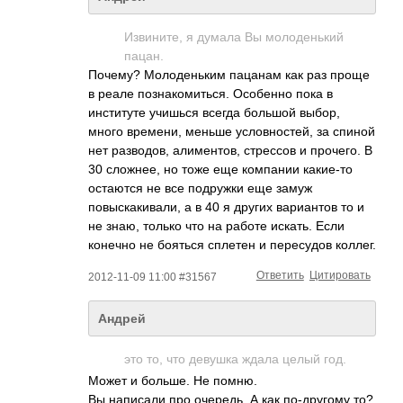
Извините, я думала Вы молоденький
пацан.
Почему? Молоденьким пацанам как раз проще
в реале познакомиться. Особенно пока в
институте учишься всегда большой выбор,
много времени, меньше условностей, за спиной
нет разводов, алиментов, стрессов и прочего. В
30 сложнее, но тоже еще компании какие-то
остаются не все подружки еще замуж
повыскакивали, а в 40 я других вариантов то и
не знаю, только что на работе искать. Если
конечно не бояться сплетен и пересудов коллег.
Ответить
Цитировать
2012-11-09 11:00 #31567
Андрей
это то, что девушка ждала целый год.
Может и больше. Не помню.
Вы написали про очередь. А как по-другому то?