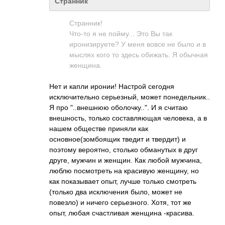
Странник
Странник!
Что-то я не пойму... Это Вы так
иронизируете? У меня вовсе не было и в
мыслях кого то здесь обижать. Я обычная
женщина.
Нет и капли иронии! Настрой сегодня
исключительно серьезный, может понедельник..
Я про "..внешнюю оболочку..". И я считаю
внешность, только составляющая человека, а в
нашем обществе приняли как
основное(зомбоящ­ик тведит и твердит) и
поэтому вероятно, столько обманутых в друг
друге, мужчин и женщин. Как любой мужчина,
люблю посмотреть на красивую женщину, но
как показывает опыт, лучше только смотреть
(только два исключения было, может не
повезло) и ничего серьезного. Хотя, тот же
опыт, любая счастливая женщина -красива.