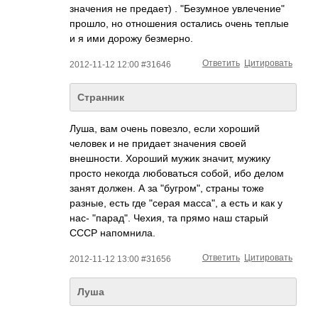
значения не предает) . "Безумное увлечение"
прошло, но отношения остались очень теплые
и я ими дорожу безмерно.
Ответить
Цитировать
2012-11-12 12:00 #31646
Странник
Луша, вам очень повезло, если хороший
человек и не придает значения своей
внешности. Хороший мужик значит, мужику
просто некогда любоваться собой, ибо делом
занят должен. А за "бугром", страны тоже
разные, есть где "серая масса", а есть и как у
нас- "парад". Чехия, та прямо наш старый
СССР напомнила.
Ответить
Цитировать
2012-11-12 13:00 #31656
Луша