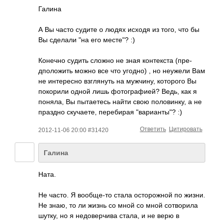
Галина
А Вы часто судите о людях исходя из того, что бы
Вы сделали "на его месте"? :)
Конечно судить сложно не зная конт­екста (пре­
дпол­ожить можно все что угодно) , но неужели Вам
не инте­ресно взгл­януть на мужч­ину, кото­рого Вы
поко­рили одной лишь фото­граф­ией? Ведь, как я
поняла, Вы пыта­етесь найти свою поло­винку, а не
праздно скуч­аете, пере­бирая "вар­иант­ы"? :)
Ответить
Цитировать
2012-11-06 20:00 #31420
Галина
Ната.
Не часто. Я вооб­ще-то стала осто­рожной по жизни.
Не знаю, то ли жизнь со мной со мной сотв­орила
шутку, но я недо­верч­ива стала, и не верю в