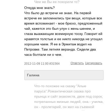
Чем же Вы ее покорили то?
Откуда мне знать?
Что было до встречи не знаю. На первой
встрече ее запомнились три вещи, которые все
время вспоминает - мое брюхо, предложенный
чай, кажется это был улун с жень-шенем, и
глаза выажающие всемирную тоску. Говорит ей
нравятся толстые и ее никто никогда не угощал
хорошим чаем. Я ее в Эрмитаж водил на
Петровке. Там летняя веранда. Сидели два
часа болтали ни о чем.
Ответить
Цитировать
2012-11-09 11:00 #31564
Галина
Что-то похожее на сказку "Алые
паруса".Романтич­еская сказка про
прынца и сайт знакомств, двое под сорок,
потрепанных жизнью людей, она - училка,
он - пролетарий, он жил на съемной