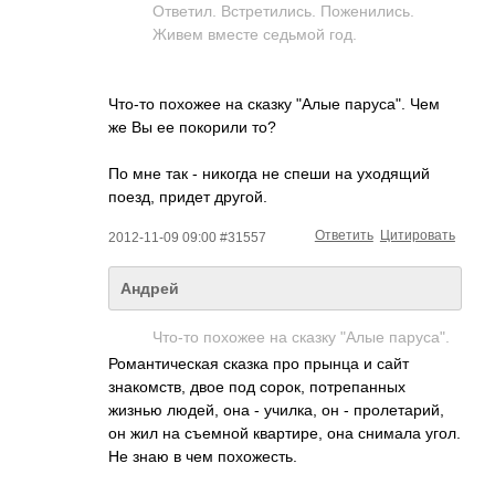
Ответил. Встретились. Поженились.
Живем вместе седьмой год.
Что-то похожее на сказку "Алые паруса". Чем
же Вы ее покорили то?
По мне так - никогда не спеши на уходящий
поезд, придет другой.
Ответить
Цитировать
2012-11-09 09:00 #31557
Андрей
Что-то похожее на сказку "Алые паруса".
Романтическая сказка про прынца и сайт
знакомств, двое под сорок, потрепанных
жизнью людей, она - училка, он - пролетарий,
он жил на съемной квартире, она снимала угол.
Не знаю в чем похожесть.