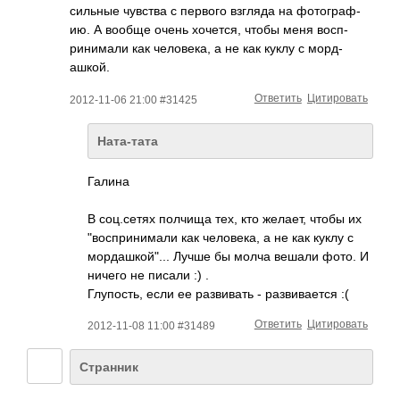
сильные чувства с первого взгляда на фото­граф­
ию. А вообще очень хоче­тся, чтобы меня восп­
рини­мали как чело­века, а не как куклу с морд­
ашкой.
Ответить
Цитировать
2012-11-06 21:00 #31425
Ната-тата
Галина
В соц.сетях полчища тех, кто желает, чтобы их
"восп­рини­мали как чело­века, а не как куклу с
морд­ашкой"... Лучше бы молча вешали фото. И
ничего не писали :) .
Глупость, если ее развивать - развивается :(
Ответить
Цитировать
2012-11-08 11:00 #31489
Странник