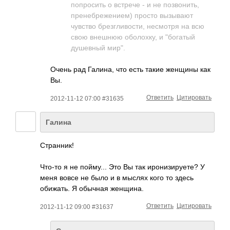
попросить о встрече - и не позвонить,
пренебрежением) просто вызывают
чувство брезгливости, несмотря на всю
свою внешнюю оболохку, и "богатый
душевный мир".
Очень рад Галина, что есть такие женщины как
Вы.
Ответить
Цитировать
2012-11-12 07:00 #31635
Галина
Странник!
Что-то я не пойму... Это Вы так иронизируете? У
меня вовсе не было и в мыслях кого то здесь
обижать. Я обычная женщина.
Ответить
Цитировать
2012-11-12 09:00 #31637