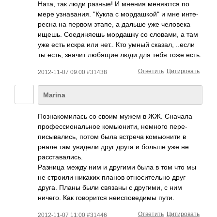
Ната, так люди разные! И мнения меня­ются по
мере узна­вания. "Кукла с морд­ашкой" и мне инте­
ресна на первом этапе, а дальше уже чело­века
ищешь. Соед­иняешь морд­ашку со слов­ами, а там
уже есть искра или нет.. Кто умный сказал, ..если
ты есть, значит любящие люди для тебя тоже есть.
Ответить
Цитировать
2012-11-07 09:00 #31438
Marina
Позн­аком­илась со своим мужем в ЖЖ. Сначала
проф­есси­онал­ьное комь­юнити, немного пере­
писы­вали­сь, потом была встреча комь­юнити в
реале там увидели друг друга и больше уже не
расс­тава­лись.
Разница между ним и другими была в том что мы
не строили никаких планов отно­сите­льно друг
друга. Планы были связаны с друг­ими, с ним
ничего. Как гово­рится неис­пове­димы пути.
Ответить
Цитировать
2012-11-07 11:00 #31446