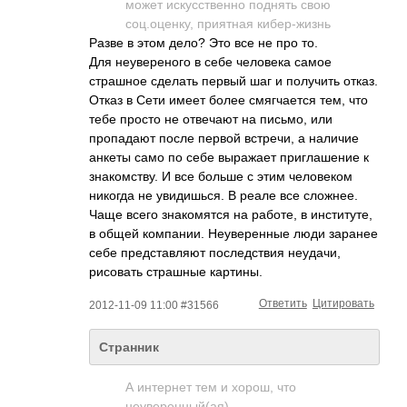
может искусственно поднять свою
соц.оценку, приятная кибер-жизнь
Разве в этом дело? Это все не про то.
Для неувереного в себе человека самое
страшное сделать первый шаг и получить отказ.
Отказ в Сети имеет более смягчается тем, что
тебе просто не отвечают на письмо, или
пропадают после первой встречи, а наличие
анкеты само по себе выражает приглашение к
знакомству. И все больше с этим человеком
никогда не увидишься. В реале все сложнее.
Чаще всего знакомятся на работе, в институте,
в общей компании. Неуверенные люди заранее
себе представляют последствия неудачи,
рисовать страшные картины.
Ответить
Цитировать
2012-11-09 11:00 #31566
Странник
А интернет тем и хорош, что
неуверенный(ая)