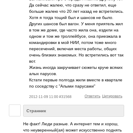
Да сейчас жалею, что сразу не ответил, еще
больше жалею что 20 лет назад не встретились.
Хотя я тогда тощий был и шансов не было.
Других шансов был вагон. У меня приятель жил
в том же доме, где часто жила она, ездили на
одном и том же троллейбусе, она приезжала в
командировки в мой НИИ, потом тоже много
пересечений, включая места работы, общих
очень близких знакомых. Но встретились вот так
вот.
Жизнь иногда закручивает сюжеты круче всяких
алых парусов.
Кстати первые полгода жили вместе в квартале
по соседству с "Алыми парусами"
Ответить
Цитировать
2012-11-09 11:00 #31568
Странник
Не факт! Люди разные. А интернет тем и хорош,
что неуверенный(ая) может искусственно поднять