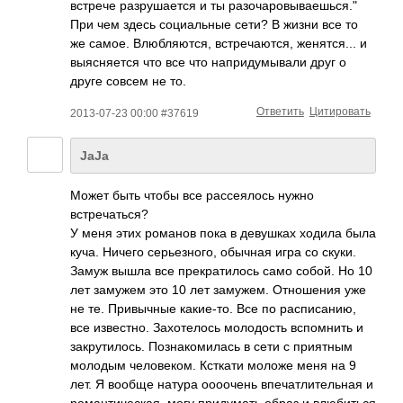
встрече разрушается и ты разочаровываешьс­­я."
При чем здесь социальные сети? В жизни все то
же самое. Влюбляются, встречаются, женятся... и
выясняется что все что напридумывали друг о
друге совсем не то.
Ответить
Цитировать
2013-07-23 00:00 #37619
JaJa
Может быть чтобы все рассеялось нужно
встречаться?
У меня этих романов пока в девушках ходила была
куча. Ничего серьезного, обычная игра со скуки.
Замуж вышла все прекратилось само собой. Но 10
лет замужем это 10 лет замужем. Отношения уже
не те. Привычные какие-то. Все по расписанию,
все известно. Захотелось молодость вспомнить и
закрутилось. Познакомилась в сети с приятным
молодым человеком. Ксткати моложе меня на 9
лет. Я вообще натура оооочень впечатлительная и