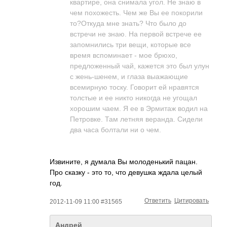
квартире, она снимала угол. Не знаю в
чем похожесть. Чем же Вы ее покорили
то?Откуда мне знать? Что было до
встречи не знаю. На первой встрече ее
запомнились три вещи, которые все
время вспоминает - мое брюхо,
предложенный чай, кажется это был улун
с жень-шенем, и глаза выажающие
всемирную тоску. Говорит ей нравятся
толстые и ее никто никогда не угощал
хорошим чаем. Я ее в Эрмитаж водил на
Петровке. Там летняя веранда. Сидели
два часа болтали ни о чем.
Извините, я думала Вы молоденький пацан.
Про сказку - это то, что девушка ждала целый
год.
Ответить
Цитировать
2012-11-09 11:00 #31565
Андрей