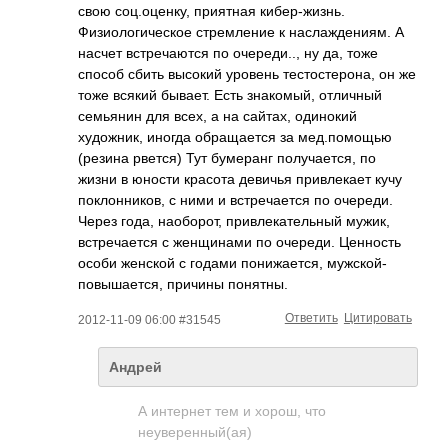
свою соц.оценку, приятная кибер-жизнь.
Физиологическое стремление к наслаждениям. А
насчет встречаются по очереди.., ну да, тоже
способ сбить высокий уровень тестостерона, он же
тоже всякий бывает. Есть знакомый, отличный
семьянин для всех, а на сайтах, одинокий
художник, иногда обращается за мед.помощью
(резина рвется) Тут бумеранг получается, по
жизни в юности красота девичья привлекает кучу
поклонников, с ними и встречается по очереди.
Через года, наоборот, привлекательный мужик,
встречается с женщинами по очереди. Ценность
особи женской с годами понижается, мужской-
повышается, причины понятны.
Ответить
Цитировать
2012-11-09 06:00 #31545
Андрей
А интернет тем и хорош, что
неуверенный(ая)