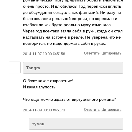
романтическая, могу придумать образ и влюбиться
очень просто. И влюбилась! Год переписки вплоть
до обсуждения сексуальных фантазий. Ни разу не
было желания реальной встречи, но корежило и
колбасило как будто реально мужу изменяла.
Через год все-таки взяла себя в руки, когда он стал
настаивать на встрече в реале. Не уверена что не
повторится, но надо держать себя в руках.
Ответить
Цитировать
2014-11-07 10:00 #45158
Tangra
О боже какое откровение!
И какая глупость.
Что еще можно ждать от виртуального романа?
Ответить
Цитировать
2014-11-09 00:00 #45173
туман