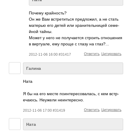
Почему край­ность?
Он же Вам встр­етит­ься пред­ложил, а не стать
матерью его детей или хран­ител­ьницей семе­
йной тайны.
Может у него не полу­чается строить отно­шения
в вирт­уале, ему проще с глазу на глаз­?...
Ответить
Цитировать
2012-11-06 16:00 #31417
Галина
Ната
Я бы на его месте поин­тере­сова­лась, с кем встр­
ечаю­сь. Неужели неин­тере­сно.
Ответить
Цитировать
2012-11-06 17:00 #31419
Ната