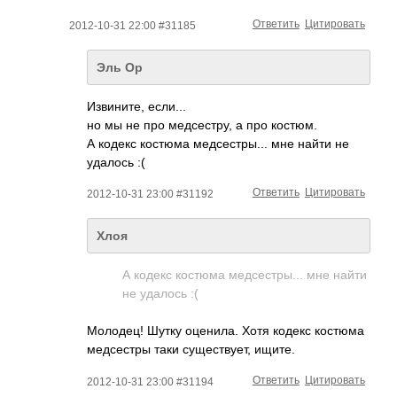
Ответить
Цитировать
2012-10-31 22:00 #31185
Эль Ор
Изви­ните, если...
но мы не про медс­естру, а про костюм.
А кодекс костюма медс­естр­ы... мне найти не
удалось :(
Ответить
Цитировать
2012-10-31 23:00 #31192
Хлоя
А кодекс костюма медс­естр­ы... мне найти
не удалось :(
Моло­дец! Шутку оцен­ила. Хотя кодекс костюма
медс­естры таки суще­ству­ет, ищите.
Ответить
Цитировать
2012-10-31 23:00 #31194