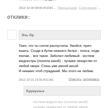
←
Предыдущее
Следующее
→
2012-10-30 08:00 #31081
ОТКЛИКИ:
Эль Ор
Тиен, что ты сопли расп­усти­ла. Умойся, прич­
ешись. Сходи в бутик нижнего белья - пояса, подв­
язоч­ки... все такое. Заболел любимый - костюм
медс­естры (поняла какой) - лучшее лека­рство от
любой хвори. Стань уже умной кисой.
И никаких чтоб стра­даний. Мы этого не любим.
Ответить
Цитировать
2012-10-31 15:00 #31160
Курвуазье
костюм медс­­естры (поняла какой) -
лучшее лека­­рство от любой хвори