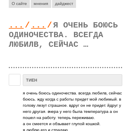
О сайте
мнения
дайджест
...
/
...
/
Я ОЧЕНЬ БОЮСЬ
ОДИНОЧЕСТВА. ВСЕГДА
ЛЮБИЛВ, СЕЙЧАС …
ТИЕН
я очень боюсь один­очес­тва. всегда любилв, сейчас
боюсь. жду когда с работы придет мой люби­мый. в
голову лезут стра­шное. вдруг он не придет. йдруг у
него другая. вчера у него была темп­ерат­ура а он
пошел на работу. теперь пере­живаю.
а он смеется и обзы­вает глупой кошкой.
я люблю его и стра­даю.