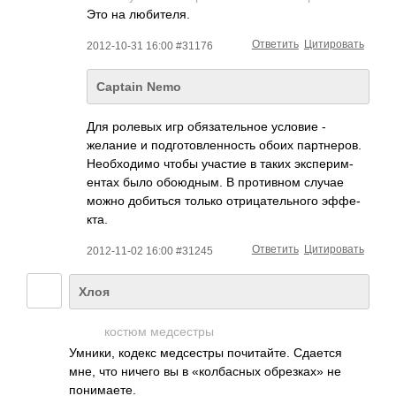
Это на люби­теля.
Ответить
Цитировать
2012-10-31 16:00 #31176
Captain Nemo
Для ролевых игр обяз­ател­ьное условие -
желание и подг­отов­ленн­ость обоих парт­неров.
Необ­ходимо чтобы участие в таких эксп­ерим­
ентах было обою­дным. В прот­ивном случае
можно доби­ться только отри­цате­льного эффе­
кта.
Ответить
Цитировать
2012-11-02 16:00 #31245
Хлоя
костюм медс­естры
Умники, кодекс медс­естры почи­тайте. Сдается
мне, что ничего вы в «кол­басных обре­зках» не
пони­маете.