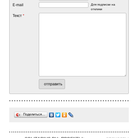
E-mail
Для подписки на
отклики
Текст
*
отправить
Поделиться…