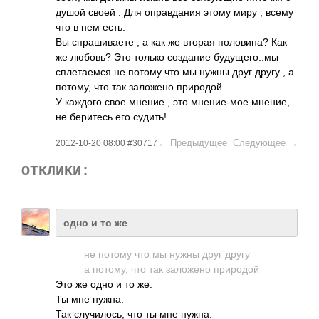
душой своей . Для оправдания этому миру , всему
что в нем есть.
Вы спрашиваете , а как же вторая половина? Как
же любовь? Это только создание будущего..мы
сплетаемся не потому что мы нужны друг другу , а
потому, что так заложено природой.
У каждого свое мнение , это мнение-мое мнение,
не беритесь его судить!
←
Предыдущее
Следующее
→
2012-10-20 08:00 #30717
ОТКЛИКИ:
одно и то жe
не потому что мы нужны друг другу
а потому, что так заложено природой
Это же одно и то же.
Ты мне нужна.
Так случилось, что ты мне нужна.