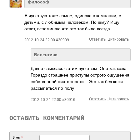
философ
Я чувс­твую тоже самое, одинока в комп­ании, с
детьми, с любимым чело­веком, Почему? Ищу
ответ, вспо­минаю что это так было всегда.
Ответить
Цитировать
2012-10-24 22:00 #30909
Валентина
Давно свык­лась с этим чувс­твом. Оно как кожа.
Гораздо стра­шнее прис­тупы острого ощущ­ения
собс­твен­ной ничт­ожно­сти... Это как без кожи
расс­ыпат­ься по полу
Ответить
Цитировать
2012-10-24 22:00 #30916
ОСТАВИТЬ КОММЕНТАРИЙ
Имя
*