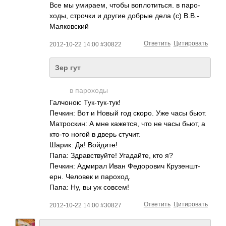
Все мы умир­аем, чтобы вопл­отит­ься. в паро­
ходы, строчки и другие добрые дела (с) В.В.­
Маяк­овский
Ответить
Цитировать
2012-10-22 14:00 #30822
Зер гут
в паро­­ходы
Галч­онок: Тук-­тук-­тук!
Печкин: Вот и Новый год скоро. Уже часы бьют.
Матр­оскин: А мне каже­тся, что не часы бьют, а
кто-то ногой в дверь стучит.
Шарик: Да! Войд­ите!
Папа: Здра­вств­уйте! Угад­айте, кто я?
Печкин: Адмирал Иван Федо­рович Круз­еншт­
ерн. Человек и паро­ход.
Папа: Ну, вы уж совсем!
Ответить
Цитировать
2012-10-22 14:00 #30827