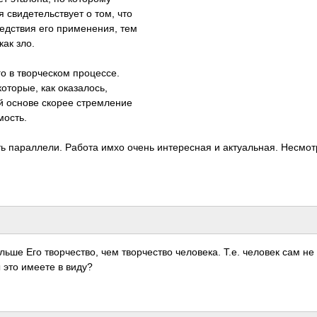
 свид­етел­ьств­ует о том, что
едст­вия его прим­енен­ия, тем
как зло.
о в твор­ческом проц­ессе.
ото­рые, как оказ­алось,
й основе скорее стре­мление
ос­ть.
ь пара­ллели. Работа имхо очень инте­ресная и акту­альн­ая. Несм­о
ьше Его твор­чест­во, чем твор­чество чело­века. Т.е. человек сам не
Вы это имеете в виду?