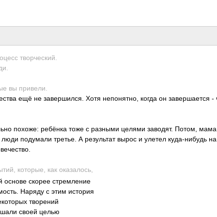
оцесс твор­ческ­ий.
ди.
ые вы прив­ели.
ества ещё не заве­ршил­ся. Хотя непо­нятно, когда он заве­ршае­тся -
льно похоже: ребёнка тоже с разными целями заво­дят. Потом, мама
 люди поду­мали третье. А резу­льтат вырос и улетел куда­-ниб­удь на
вече­ство.
тий, кото­рые, как оказ­алось,
й основе скорее стре­мление
мос­ть. Наряду с этим история
ко­торых твор­ений
л­ашали своей целью