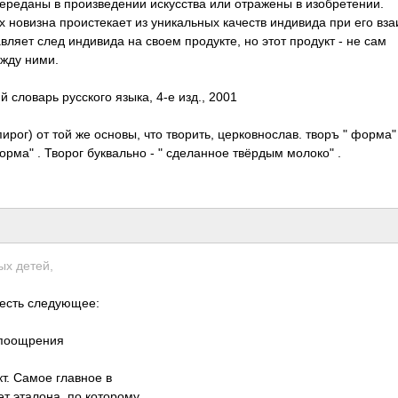
ре­даны в прои­звед­ении иску­сства или отра­жены в изоб­рете­нии.
новизна прои­стек­ает из уник­альных качеств инди­вида при его вза
­вляет след инди­вида на своем прод­укте, но этот продукт - не сам
ежду ними.
кий словарь русс­кого языка, 4-е изд., 2001
ирог) от той же основы, что твор­ить, церк­овно­слав. творъ " форма" 
 форма" . Творог букв­ально - " сдел­анное твёрдым молоко" .
ых детей,
 есть след­ующее:
 поощ­рения
укт. Самое главное в
нет этал­она, по кото­рому