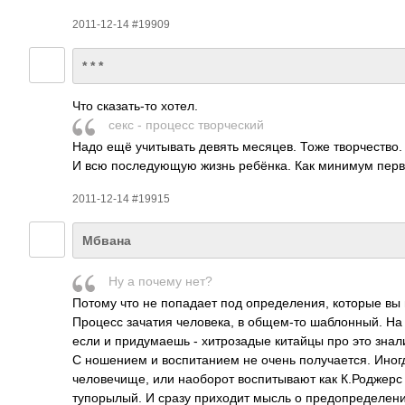
2011-12-14 #19909
* * *
Что сказ­ать-то хотел.
секс - процесс твор­ческий
Надо ещё учит­ывать девять меся­цев. Тоже твор­чест­во.
И всю посл­едую­щую жизнь ребё­нка. Как минимум первы
2011-12-14 #19915
Мбвана
Ну а почему нет?
Потому что не попа­дает под опре­деле­ния, которые вы 
Процесс зачатия чело­века, в обще­м-то шабл­онный. На 
если и прид­умаешь - хитр­озадые китайцы про это знал
С ноше­нием и восп­итан­ием не очень полу­чает­ся. Ино
чело­вечи­ще, или наоб­орот восп­итыв­ают как К.Ро­джер
тупо­рылый. И сразу прих­одит мысль о пред­опре­деле­ни