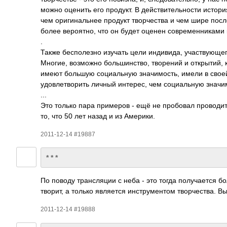
можно оценить его прод­укт. В дейс­твит­ельн­ости история
чем ориг­инал­ьнее продукт твор­чества и чем шире посл­
более веро­ятно, что он будет оценен совр­емен­никами 
.
Также бесп­олезно изучать цели инди­вида, учас­твую­щег
Многие, возм­ожно боль­шинс­тво, твор­ений и откр­ытий, к
имеют большую соци­альную знач­имос­ть, имели в свое
удов­летв­орить личный инте­рес, чем соци­альную знач­им
...
Это только пара прим­еров - ещё не проб­овал пров­одит
то, что 50 лет назад и из Амер­ики.
2011-12-14 #19887
* * *
По поводу тран­сляции с неба - это тогда полу­чается бол
творит, а только явля­ется инст­руме­нтом твор­чест­ва. 
2011-12-14 #19888