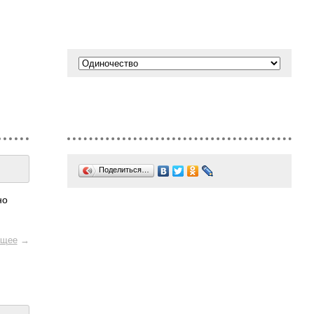
Поделиться…
но
щее
→