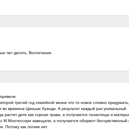
е лет десять. Восп­итан­ие.
прив­ели.
втор­ой-т­ретий год семе­йной жизни что-то новое сложно прид­умать
и во времена Циньши Хуанди. А резу­льтат каждый раз уник­альн­ый.
гда растет дите как сорная трава, а полу­чается тала­нтище и матеры
с с М.Мо­нтес­сори заве­щали, а полу­чается обормот бесч­увст­венный 
и. Потому как логики нет.