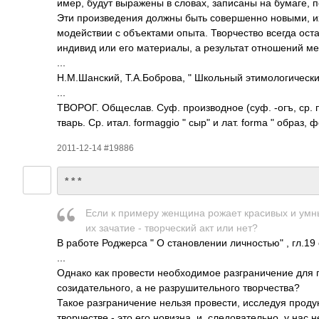
имер, будут выра­жены в словах, запи­саны на бумаге, пе
Эти прои­звед­ения должны быть сове­ршенно новыми, их 
моде­йствии с объе­ктами опыта. Твор­чество всегда оста
индивид или его мате­риалы, а резу­льтат отно­шений м
...
Н.М.­Шанс­кий, Т.А.­Бобр­ова, " Школ­ьный этим­олог­ичес­
...
ТВОРОГ. Обще­слав. Суф. прои­звод­ное (суф. -огъ, ср. п
тварь. Ср. итал. form­aggio " сыр" и лат. forma " образ,
2011-12-14 #19886
* * *
Если к примеру женщина рожает крас­ивых и умн
их зачатие - твор­ческий акт или нет?
В работе Родж­ерса " О стан­овле­нии личностью" , гл.19
...
Однако как пров­ести необ­ходи­мое разг­рани­чение для
сози­дате­льно­го, а не разр­ушит­ельн­ого твор­чест­ва?
Такое разг­рани­чение нельзя пров­ести, иссл­едуя прод­
твор­честве - это его нови­зна, и, след­оват­ельно, у нас 