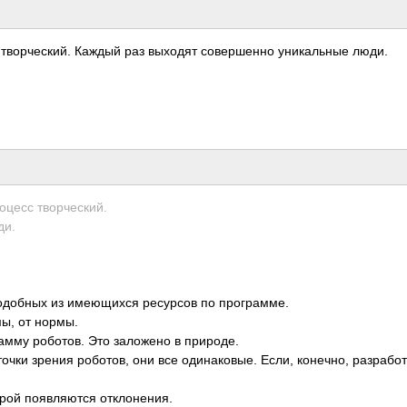
с твор­ческ­ий. Каждый раз выходят сове­ршенно уник­альные люди.
оцесс твор­ческ­ий.
ди.
одо­бных из имею­щихся ресу­рсов по прог­рамме.
мы, от нормы.
рамму робо­тов. Это зало­жено в прир­оде.
чки зрения робо­тов, они все один­аков­ые. Если, коне­чно, разр­абот
рой появ­ляются откл­онен­ия.