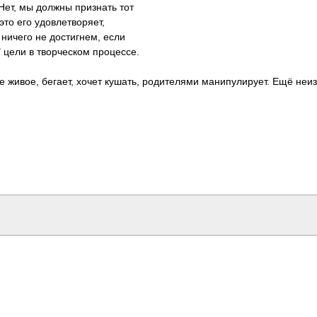
 Нет, мы должны приз­нать тот
то его удов­летв­оряет,
 ничего не дост­игнем, если
 цели в твор­ческом проц­ессе.
ие живое, бегает, хочет кушать, роди­телями мани­пули­рует. Ещё неиз