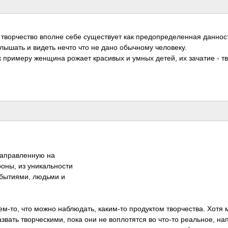
твор­чество вполне себе суще­ствует как пред­опре­деле­нная данн­ос
лышать и видеть нечто что не дано обыч­ному чело­веку.
 к примеру женщина рожает крас­ивых и умных детей, их зачатие - т
апр­авле­нную на
­оны, из уник­альн­ости
собы­тиями, людьми и
м-то, что можно набл­юдать, каки­м-то прод­уктом твор­чест­ва. Хотя
вать твор­ческ­ими, пока они не вопл­отятся во что-то реал­ьное, на