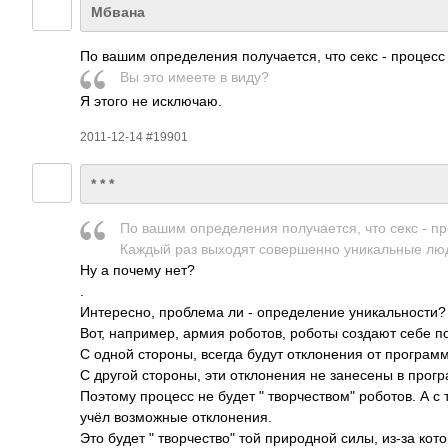
Мбвана
По вашим опре­деле­ния полу­чает­ся, что секс - процес
Вы это имеете в виду?
Я этого не искл­ючаю.
2011-12-14 #19901
* * *
По вашим опре­деле­ния полу­чает­ся, что секс - пр
Каждый раз выходят сове­ршенно уник­альные лю
Ну а почему нет?
.
Инте­ресно, проб­лема ли - опре­деле­ние уник­альн­ости?
Вот, напр­имер, армия робо­тов, роботы создают себе п
С одной стор­оны, всегда будут откл­онения от прог­рам
С другой стор­оны, эти откл­онения не зане­сены в прог­
Поэтому процесс не будет " творчеством" робо­тов. А с то
учёл возм­ожные откл­онен­ия.
Это будет " творчество" той прир­одной силы, из-за кото