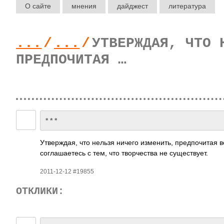
О сайте
мнения
дайджест
литература
...
/
...
/
УТВЕРЖДАЯ, ЧТО 
ПРЕДПОЧИТАЯ …
* * *
Утве­рждая, что нельзя ничего изме­нить, пред­почи­тая в
согл­ашае­тесь с тем, что твор­чества не суще­ству­ет.
2011-12-12 #19855
ОТКЛИКИ: