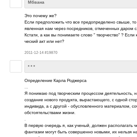
Мбвана
Это почему же?
Если пред­поло­жить что все пред­опре­делено свыше, то 
явле­нная нам через поср­едни­ков, отме­ченных даром с
Кстати, а как вы пони­маете слово " творчество" ? Если
ческий акт или нет?
2011-12-14 #19870
* * *
Опре­деле­ние Карла Родж­ерса
...
Я понимаю под твор­ческим проц­ессом деят­ельн­ость, н
созд­ание нового прод­укта, выра­стаю­щего, с одной стор
инди­вида, а с другой - обус­ловл­енного мате­риал­ом, 
обст­ояте­льст­вами жизни.
.
В первую очередь я, как ученый, должен расп­олаг­ать че
фант­азии могут быть сове­ршенно новыми, их нельзя наз