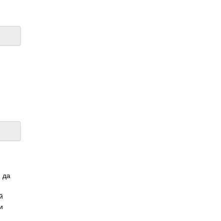
, да
й
и