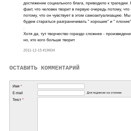
дост­ижение соци­альн­ого блага, прив­одило к траг­едии.
факт, что человек творит в первую очередь потому, что э
потому, что он чувс­твует в этом само­акту­ализ­ацию. Мы
будем стар­аться разг­рани­чивать " хорошие" и " плохие"
.
Хотя да, тут твор­чество гораздо сложнее - прои­звед­ен
но, кто кого больше творит.
2011-12-15 #19934
ОСТАВИТЬ КОММЕНТАРИЙ
Имя
*
E-mail
Для подписки на отклики
Текст
*