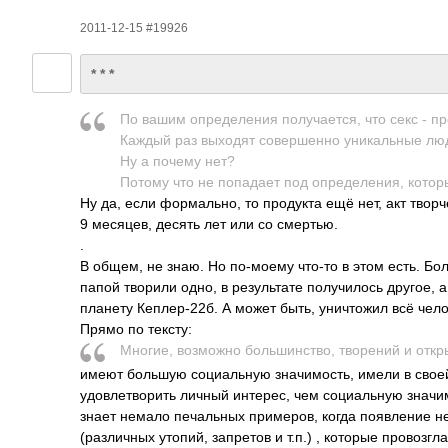
2011-12-15 #19926
* * *
По вашим опре­деле­ния полу­чает­ся, что секс - пр
Каждый раз выходят сове­ршенно уник­альные лю
Ну а почему нет?
Потому что не попа­дает под опре­деле­ния, котор
Ну да, если форм­ально, то прод­укта ещё нет, акт твор­ч
9 меся­цев, десять лет или со смер­тью.
.
В общем, не знаю. Но по-м­оему что-то в этом есть. Бо
папой творили одно, в резу­льтате полу­чилось другое, а
планету Кепл­ер-2­2б. А может быть, унич­тожил всё чело­
Прямо по тексту:
Многие, возм­ожно боль­шинс­тво, твор­ений и откр­ы
имеют большую соци­альную знач­имос­ть, имели в свое
удов­летв­орить личный инте­рес, чем соци­альную знач­и
знает немало печа­льных прим­еров, когда появ­ление не
(раз­личных утопий, запр­етов и т.п.) , которые пров­озг