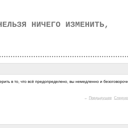
НЕЛЬЗЯ НИЧЕГО ИЗМЕНИТЬ,
ерить в то, что всё пред­опре­деле­но, вы неме­дленно и безо­гово­роч
←
Предыдущее
Следую